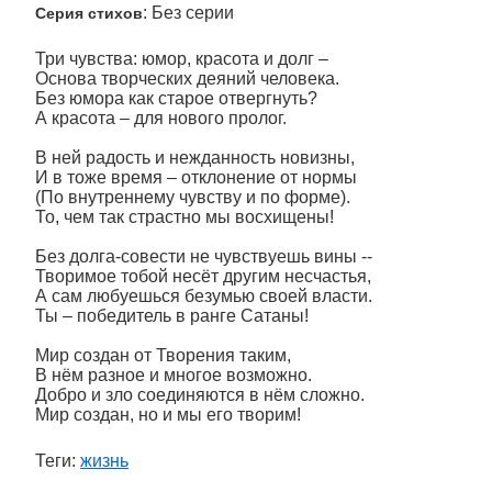
: Без серии
Серия стихов
Три чувства: юмор, красота и долг –
Основа творческих деяний человека.
Без юмора как старое отвергнуть?
А красота – для нового пролог.
В ней радость и нежданность новизны,
И в тоже время – отклонение от нормы
(По внутреннему чувству и по форме).
То, чем так страстно мы восхищены!
Без долга-совести не чувствуешь вины --
Творимое тобой несёт другим несчастья,
А сам любуешься безумью своей власти.
Ты – победитель в ранге Сатаны!
Мир создан от Творения таким,
В нём разное и многое возможно.
Добро и зло соединяются в нём сложно.
Мир создан, но и мы его творим!
Теги:
жизнь