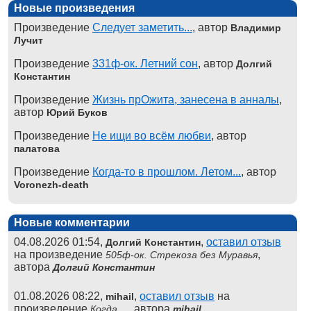
Новые произведения
Произведение
Следует заметить...
, автор
Владимир
Лучит
Произведение
331ф-ок. Летний сон
, автор
Долгий
Константин
Произведение
Жизнь прОжита, занесена в анналы
,
автор
Юрий Буков
Произведение
Не ищи во всём любви
, автор
палатова
Произведение
Когда-то в прошлом. Летом...
, автор
Voronezh-death
Новые комментарии
04.08.2026 01:54,
,
оставил отзыв
Долгий Константин
на произведение
,
505ф-ок. Стрекоза без Муравья
автора
Долгий Константин
01.08.2026 08:22,
,
оставил отзыв
на
mihail
произведение
, автора
Когда ...
mihail