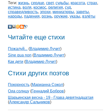
Теги:
жизнь
,
сердце
,
свет
,
судьбы
,
красота
,
страх
,
истина
,
воля
,
космос
,
религия
,
суд
,
справедливость
,
эпохи
,
миниатюры
,
заветы
,
народы
,
падения
,
рознь
,
оружие
,
указы
,
взлёты
Читайте еще стихи
Пожалуй...
(
Владимир Лучит
)
Sine qua non
(
Владимир Лучит
)
Как дети
(
Владимир Лучит
)
Стихи других поэтов
Покорность
(
Марианна Сокол
)
Ода солнцу
(
Геннадий Бобров
)
Шарьинская весна - 19 - Глава девятнадцатая
(
Александр Сальников
)