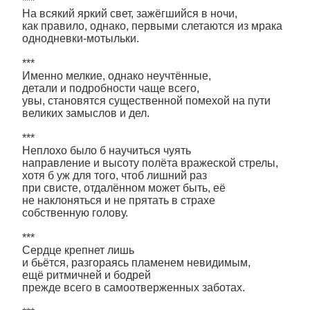
***
На всякий яркий свет, зажёгшийся в ночи,
как правило, однако, первыми слетаются из мрака
однодневки-мотыльки.
***
Именно мелкие, однако неучтённые,
детали и подробности чаще всего,
увы, становятся существенной помехой на пути
великих замыслов и дел.
***
Неплохо было б научиться чуять
направление и высоту полёта вражеской стрелы,
хотя б уж для того, чтоб лишний раз
при свисте, отдалённом может быть, её
не наклоняться и не прятать в страхе
собственную голову.
***
Сердце крепнет лишь
и бьётся, разгораясь пламенем невидимым,
ещё ритмичней и бодрей
прежде всего в самоотверженных заботах.