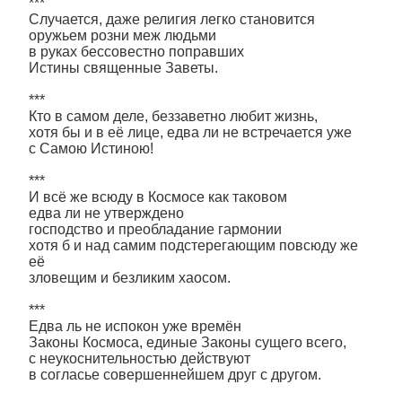
***
Случается, даже религия легко становится
оружьем розни меж людьми
в руках бессовестно поправших
Истины священные Заветы.
***
Кто в самом деле, беззаветно любит жизнь,
хотя бы и в её лице, едва ли не встречается уже
с Самою Истиною!
***
И всё же всюду в Космосе как таковом
едва ли не утверждено
господство и преобладание гармонии
хотя б и над самим подстерегающим повсюду же
её
зловещим и безликим хаосом.
***
Едва ль не испокон уже времён
Законы Космоса, единые Законы сущего всего,
с неукоснительностью действуют
в согласье совершеннейшем друг с другом.