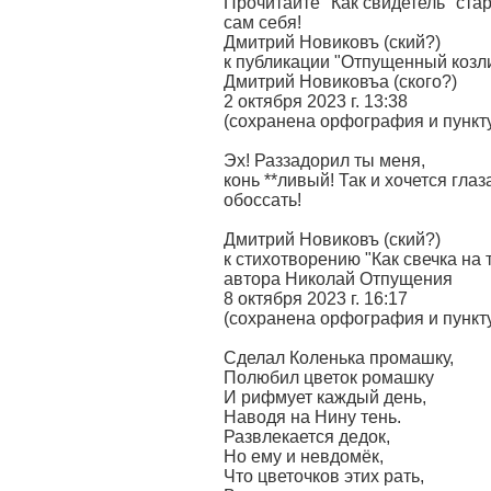
Прочитайте "Как свидетель" ста
сам себя!
Дмитрий Новиковъ (ский?)
к публикации "Отпущенный козли
Дмитрий Новиковъа (ского?)
2 октября 2023 г. 13:38
(сохранена орфография и пунк
Эх! Раззадорил ты меня,
конь **ливый! Так и хочется гла
обоссать!
Дмитрий Новиковъ (ский?)
к стихотворению "Как свечка на 
автора Николай Отпущения
8 октября 2023 г. 16:17
(сохранена орфография и пунк
Сделал Коленька промашку,
Полюбил цветок ромашку
И рифмует каждый день,
Наводя на Нину тень.
Развлекается дедок,
Но ему и невдомёк,
Что цветочков этих рать,