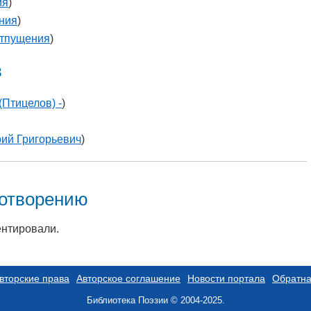
ия
)
ния
)
тпущения
)
в
(Птицелов) -
)
ий Григорьевич
)
хотворению
ентировали.
вторские права
Авторское соглашение
Новости портала
Обратна
Библиотека Поэзии © 2004-2025.