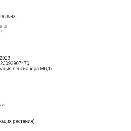
инаньях,
?
анье
!
 2023
123092907470
туация пенсионера МВД)
к!"
уация растения)