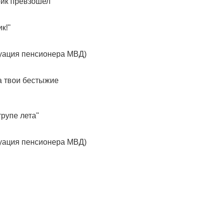
рик превзошел
к!"
туация пенсионера МВД)
за твои бестыжие
трупе лета"
туация пенсионера МВД)