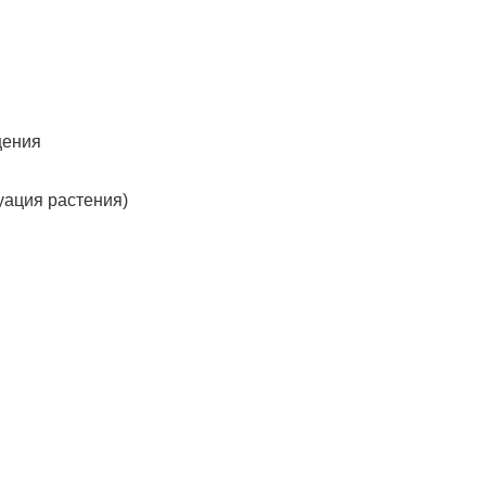
щения
уация растения)