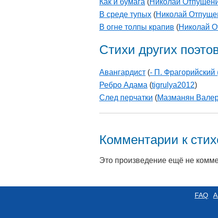
Как и бумага
(
Николай Отпущен
В среде тупых
(
Николай Отпуще
В огне толпы крапив
(
Николай О
Стихи других поэто
Авангардист
(
- П. Фрагорийский 
Ребро Адама
(
tigrulya2012
)
След перчатки
(
Мазманян Валер
Комментарии к сти
Это произведение ещё не комм
FAQ
А