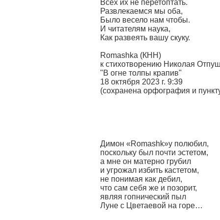
Всех их не перетоптать.
Развлекаемся мы оба,
Было весело нам чтобы.
И читателям наука,
Как развеять вашу скуку.
Romashka (КНН)
к стихотворению Николая Отпу
"В огне толпы крапив"
18 октября 2023 г. 9:39
(сохранена орфография и пункт
Димон «Romashk»у полюбил,
поскольку был почти эстетом,
а мне он матерно грубил
и угрожал избить кастетом,
не понимая как дебил,
что сам себя же и позорит,
являя гопнический пыл
Луне с Цветаевой на горе…