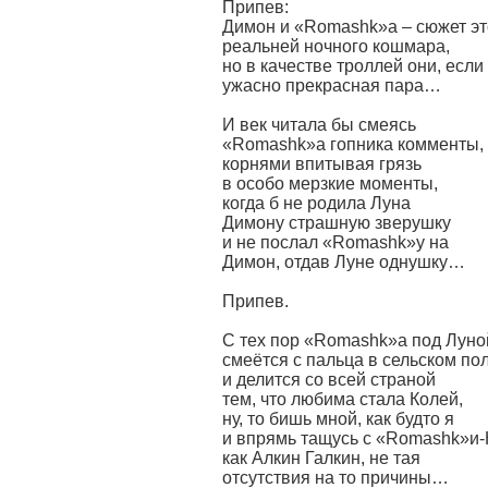
Припев:
Димон и «Romashk»а – сюжет эт
реальней ночного кошмара,
но в качестве троллей они, если
ужасно прекрасная пара…
И век читала бы смеясь
«Romashk»а гопника комменты,
корнями впитывая грязь
в особо мерзкие моменты,
когда б не родила Луна
Димону страшную зверушку
и не послал «Romashk»у на
Димон, отдав Луне однушку…
Припев.
С тех пор «Romashk»а под Луно
смеётся с пальца в сельском по
и делится со всей страной
тем, что любима стала Колей,
ну, то бишь мной, как будто я
и впрямь тащусь с «Romashk»и
как Алкин Галкин, не тая
отсутствия на то причины…