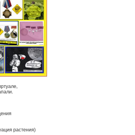
иртуале,
апали.
щения
уация растения)