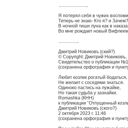
………………..
Я потерял себя в чужих воспом
Теперь не знаю- Кто я? и Зачем
В ночной тиши луна как в наказ
Во мне рождает новый Вифлеем
…………..
Дмитрий Новиковъ (ский?)
© Copyright: Дмитрий Новиковъ,
Свидетельство о публикации №
(сохранена орфография и пунк
Любит козлик рогатый бодаться,
Не желает с соседями знаться.
Одиноко пастись на лужайке,
Но такая судьба у зазнайки.
Romashka (КНН)
к публикации "Отпущенный козли
Дмитрий Новиковъ (ского?)
2 октября 2023 г. 11:46
(сохранена орфография и пункт