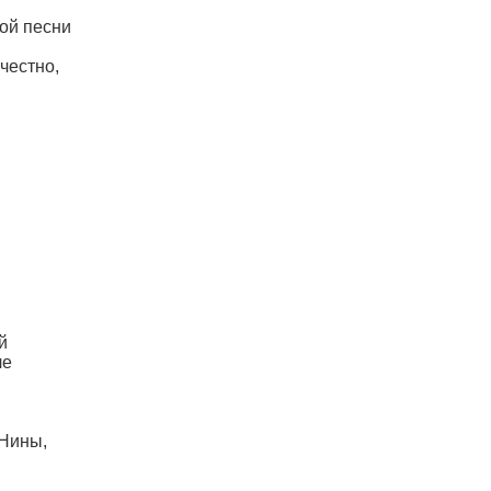
ой песни
 честно,
й
ле
-Нины,