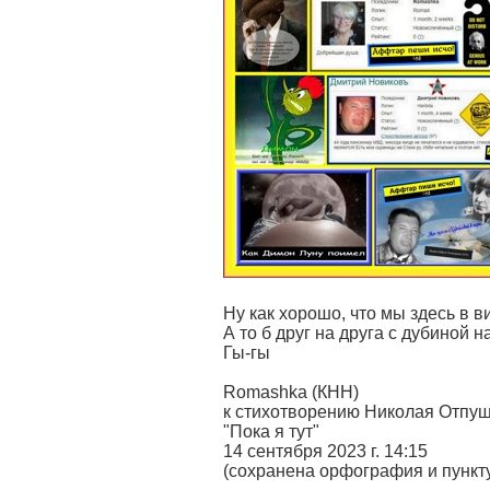
Ну как хорошо, что мы здесь в в
А то б друг на друга с дубиной н
Гы-гы
Romashka (КНН)
к стихотворению Николая Отпу
"Пока я тут"
14 сентября 2023 г. 14:15
(сохранена орфография и пункт