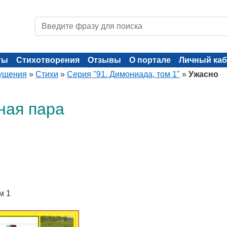
ты
Стихотворения
Отзывы
О портале
Личный каб
ущения
»
Стихи
»
Серия "91. Димониада, том 1"
»
Ужасно
ная пара
м 1