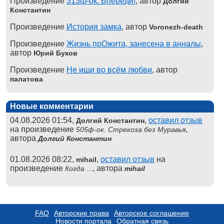
Произведение
313ф-ок. Впереди!
, автор
Долгий
Константин
Произведение
История замка
, автор
Voronezh-death
Произведение
Жизнь прОжита, занесена в анналы
,
автор
Юрий Буков
Произведение
Не ищи во всём любви
, автор
палатова
Новые комментарии
04.08.2026 01:54,
,
оставил отзыв
Долгий Константин
на произведение
,
505ф-ок. Стрекоза без Муравья
автора
Долгий Константин
01.08.2026 08:22,
,
оставил отзыв
на
mihail
произведение
, автора
Когда ...
mihail
FAQ
Авторские права
Авторское соглашение
Новости портала
Обратная связь