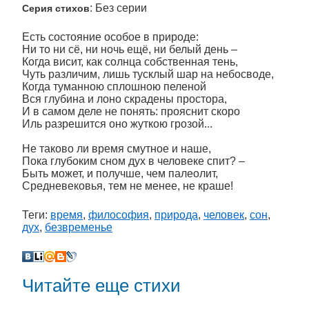
: Без серии
Серия стихов
Есть состояние особое в природе:
Ни то ни сё, ни ночь ещё, ни белый день –
Когда висит, как солнца собственная тень,
Чуть различим, лишь тусклый шар на небосводе,
Когда туманною сплошною пеленой
Вся глубина и лоно скрадены простора,
И в самом деле не понять: прояснит скоро
Иль разрешится оно жуткою грозой...
Не таково ли время смутное и наше,
Пока глубоким сном дух в человеке спит? –
Быть может, и получше, чем палеолит,
Средневековья, тем не менее, не краше!
Теги:
время
,
философия
,
природа
,
человек
,
сон
,
дух
,
безвременье
Читайте еще стихи