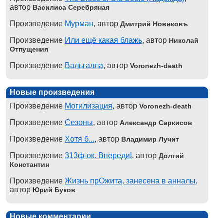
автор
Василиса Серебряная
Произведение
Мурман
, автор
Дмитрий Новиковъ
Произведение
Или ещё какая блажь
, автор
Николай
Отпущения
Произведение
Вальгалла
, автор
Voronezh-death
Новые произведения
Произведение
Могилизация
, автор
Voronezh-death
Произведение
Сезоны
, автор
Александр Саркисов
Произведение
Хотя б...
, автор
Владимир Лучит
Произведение
313ф-ок. Впереди!
, автор
Долгий
Константин
Произведение
Жизнь прОжита, занесена в анналы
,
автор
Юрий Буков
Новые комментарии