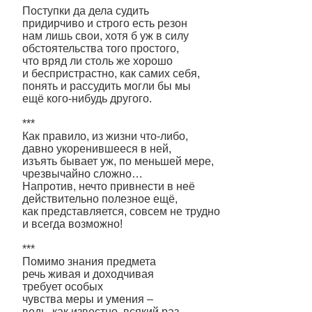
Поступки да дела судить
придирчиво и строго есть резон
нам лишь свои, хотя б уж в силу
обстоятельства того простого,
что вряд ли столь же хорошо
и беспристрастно, как самих себя,
понять и рассудить могли бы мы
ещё кого-нибудь другого.
***
Как правило, из жизни что-либо,
давно укоренившееся в ней,
изъять бывает уж, по меньшей мере,
чрезвычайно сложно…
Напротив, нечто привнести в неё
действительно полезное ещё,
как представляется, совсем не трудно
и всегда возможно!
***
Помимо знания предмета
речь живая и доходчивая
требует особых
чувства меры и умения –
ведь, как известно, всякий раз