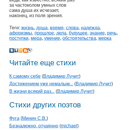
за частоколом умных слов
сама душа их исчезает,
наконец, из поля зрения.
Теги:
жизнь
,
душа
,
время
,
слова
,
надежда
,
афоризмы
,
прошлое
,
дела
,
будущее
,
знание
,
речь
,
поступки
,
мера
,
умение
,
обстоятельства
,
мерка
Читайте еще стихи
К самому себе
(
Владимир Лучит
)
Достижением уже немалым...
(
Владимир Лучит
)
В жизни всякий раз...
(
Владимир Лучит
)
Стихи других поэтов
Фуга
(
Минин С.В.
)
Безнадежно, отчаянно
(
michael
)