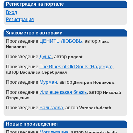
Регистрация на портале
Вход
Регистрация
Знакомство с авторами
Произведение
ЦЕНИТЬ ЛЮБОВЬ
, автор
Лика
Испилист
Произведение
Душа
, автор
pogost
Произведение
The Blues of Old Souls (Надежда)
,
автор
Василиса Серебряная
Произведение
Мурман
, автор
Дмитрий Новиковъ
Произведение
Или ещё какая блажь
, автор
Николай
Отпущения
Произведение
Вальгалла
, автор
Voronezh-death
Новые произведения
Произведение
Могилизация
, автор
Voronezh-death