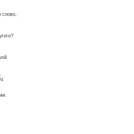
 слово,
угого?
шой
,
ец
ми.