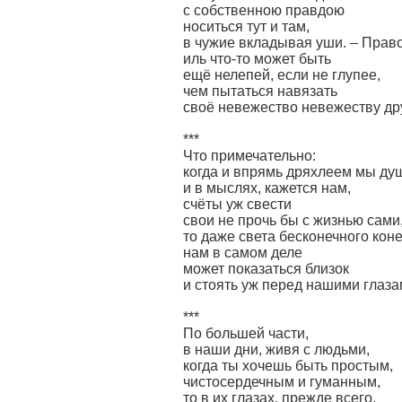
с собственною правдою
носиться тут и там,
в чужие вкладывая уши. – Право
иль что-то может быть
ещё нелепей, если не глупее,
чем пытаться навязать
своё невежество невежеству др
***
Что примечательно:
когда и впрямь дряхлеем мы ду
и в мыслях, кажется нам,
счёты уж свести
свои не прочь бы с жизнью сами
то даже света бесконечного кон
нам в самом деле
может показаться близок
и стоять уж перед нашими глаза
***
По большей части,
в наши дни, живя с людьми,
когда ты хочешь быть простым,
чистосердечным и гуманным,
то в их глазах, прежде всего,