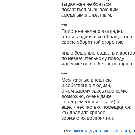
ты должен не бояться
показаться вызывающим,
смешным и странным.
***
Поистине нелепо выглядят,
а то и в одночасье обращаются
своею оборотной стороною
иные бешеные радость и востор
по незначительному поводу
иль даже вовсе без него порою.
***
Меж жизнью внешнею
и собственно людьми,
о чём замечу здесь (кое-кому,
возможно, очень даже
своевременно и кстати) я,
ещё, к несчастью, помещается,
как правило кривое,
зеркало их восприятия.
Теги:
жизнь
,
душа
,
мысли
,
свет
,