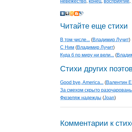
невежество
,
конец
,
восприятие
,
Читайте еще стихи
В том числе...
(
Владимир Лучит
)
С Ним
(
Владимир Лучит
)
Куда б по миру ни вели...
(
Влади
Стихи других поэто
Good bye, America...
(
Валентин 
За смехом скрыто разочарованье
Фюзеляж надежды
(
Joan
)
Комментарии к сти