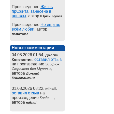
Произведение
Жизнь
прОжита, занесена в
анналы
, автор
Юрий Буков
Произведение
Не ищи во
всём любви
, автор
палатова
Новые комментарии
04.08.2026 01:54,
Долгий
,
оставил отзыв
Константин
на произведение
505ф-ок.
,
Стрекоза без Муравья
автора
Долгий
Константин
01.08.2026 08:22,
,
mihail
оставил отзыв
на
произведение
,
Когда ...
автора
mihail