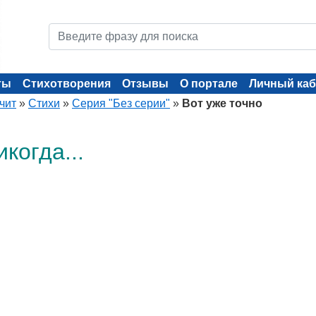
ты
Стихотворения
Отзывы
О портале
Личный каб
чит
»
Стихи
»
Серия "Без серии"
»
Вот уже точно
когда...