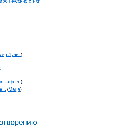
иронические стихи
мир Лучит
)
в
Евстафьев
)
...
(
Marja
)
хотворению