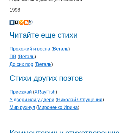
_ _ _
1998
Читайте еще стихи
Прохожий и весна
(
Веталь
)
ПВ
(
Веталь
)
До сих пор
(
Веталь
)
Стихи других поэтов
Приезжай
(
XRayFish
)
У двери или у двери
(
Николай Отпущения
)
Мир рухнул
(
Мироненко Ирина
)
Комментарии к стихотворению