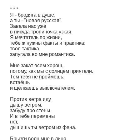
* * *
Я - бродяга в душе,
а ты - "новая русская".
Завела нас уже
в никуда тропиночка узкая.
Я мечтатель по жизни,
тебе ж нужны факты и практика;
твоя тактика
запугала во мне романтика.
Мне закат всем хорош,
потому, как мы с солнцем приятели.
Тем тебя не проймёшь,
встаёшь
и щёлкаешь выключателем.
Против ветра иду,
дышу ветром,
забуду про стены.
И в тебе перемены
нет,
дышишь ты ветром из фена.
Брызги волн мне в лицо,