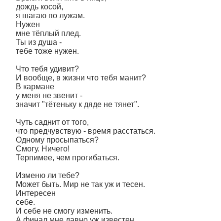
дождь косой,
я шагаю по лужам.
Нужен
мне тёплый плед.
Ты из душа -
тебе тоже нужен.
Что тебя удивит?
И вообще, в жизни что тебя манит?
В кармане
у меня не звенит -
значит "тётеньку к дяде не тянет".
Чуть саднит от того,
что предчувствую - время расстаться.
Одному просыпаться?
Смогу. Ничего!
Терпимeе, чем прогибаться.
Изменю ли тебе?
Может быть. Мир не так уж и тесен.
Интересен
себе.
И себе не смогу изменить.
А финал мне давно уж известен.