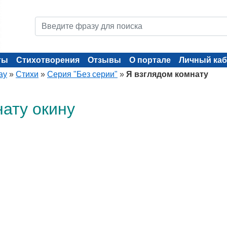
ты
Стихотворения
Отзывы
О портале
Личный каб
ay
»
Стихи
»
Серия "Без серии"
»
Я взглядом комнату
нату окину