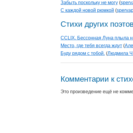
Забыть поскольку не могу
(
sper
С каждой новой рюмкой
(
sperva
Стихи других поэто
CCLIX. Бессонная Луна плыла 
Место, где тебя всегда ждут
(
Але
Буду рядом с тобой.
(
Людмила Ч
Комментарии к сти
Это произведение ещё не комм