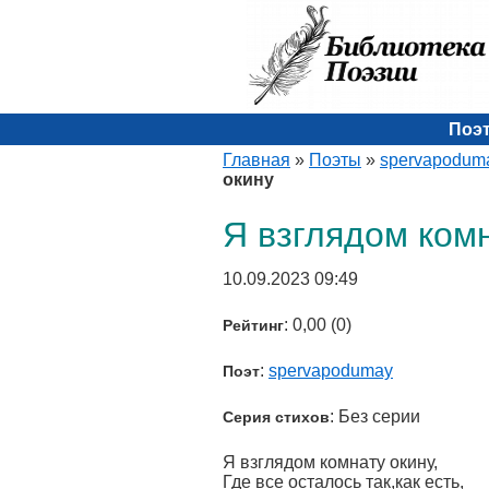
Поэ
Главная
»
Поэты
»
spervapodum
окину
Я взглядом ком
10.09.2023 09:49
: 0,00 (0)
Рейтинг
:
spervapodumay
Поэт
: Без серии
Серия стихов
Я взглядом комнату окину,
Где все осталось так,как есть,