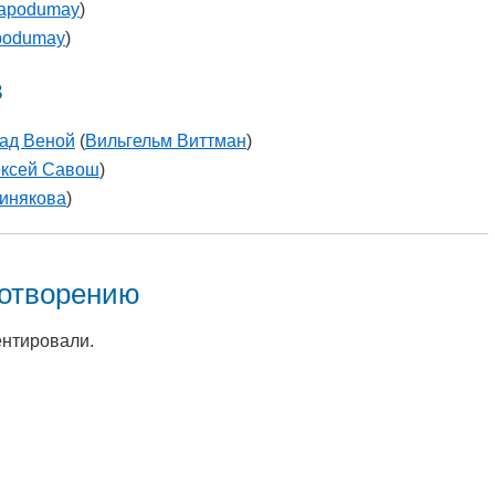
vapodumay
)
podumay
)
в
над Веной
(
Вильгельм Виттман
)
ксей Савош
)
инякова
)
хотворению
ентировали.