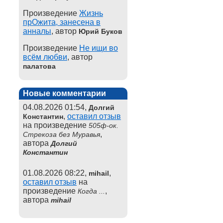
Произведение
Жизнь
прОжита, занесена в
анналы
, автор
Юрий Буков
Произведение
Не ищи во
всём любви
, автор
палатова
Новые комментарии
04.08.2026 01:54,
Долгий
,
оставил отзыв
Константин
на произведение
505ф-ок.
,
Стрекоза без Муравья
автора
Долгий
Константин
01.08.2026 08:22,
,
mihail
оставил отзыв
на
произведение
,
Когда ...
автора
mihail