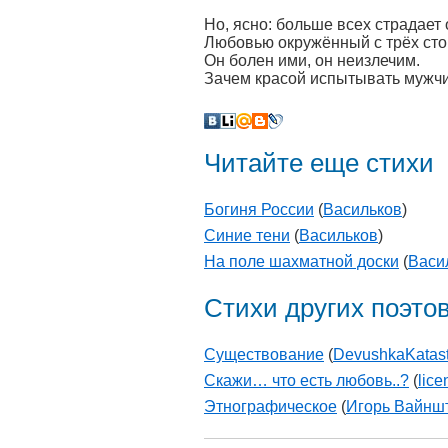
Но, ясно: больше всех страдает 
Любовью окружённый с трёх сто
Он болен ими, он неизлечим.
Зачем красой испытывать мужчи
Читайте еще стихи
Богиня России
(
Васильков
)
Синие тени
(
Васильков
)
На поле шахматной доски
(
Васи
Стихи других поэто
Существование
(
DevushkaKatast
Скажи… что есть любовь..?
(
lic
Этнографическое
(
Игорь Вайншт