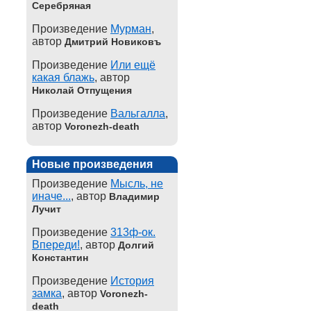
Серебряная
Произведение
Мурман
,
автор
Дмитрий Новиковъ
Произведение
Или ещё
какая блажь
, автор
Николай Отпущения
Произведение
Вальгалла
,
автор
Voronezh-death
Новые произведения
Произведение
Мысль, не
иначе...
, автор
Владимир
Лучит
Произведение
313ф-ок.
Впереди!
, автор
Долгий
Константин
Произведение
История
замка
, автор
Voronezh-
death