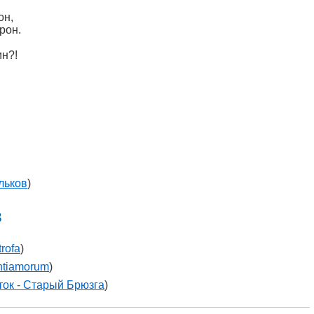
он,
рон.
н?!
льков
)
в
rofa
)
entiamorum
)
ок - Старый Брюзга
)