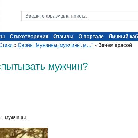
ты
Стихотворения
Отзывы
О портале
Личный каб
Стихи
»
Серия "Мужчины, мужчины, м…"
»
Зачем красой
спытывать мужчин?
, мужчины...