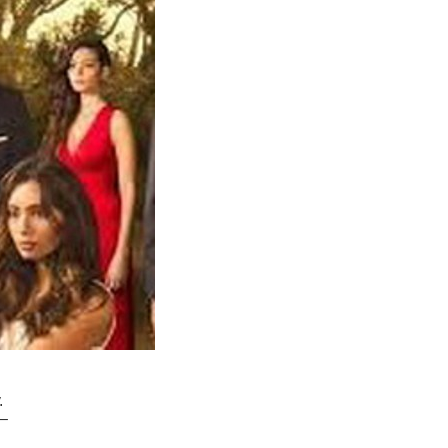
.
,–
.