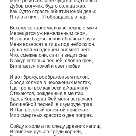
Мне грезится!.. Мне чудится под сенью
Дубов могучих, будто солнца жар,
Как будто страсть объятий юной девы:
Я таю в них… Я обращаюсь в пар.
Всхожу ко горнему, и мне земные муки
Мерещатся уж нежеланным сном,
И словно б девы юной облачные руки
Меня возносят в тишь под небосклон.
Душа моя младенцем внемлет неге,
Что, смежив очи, спит и видит сны,
В ажур которых песней, словно феи,
Вплетается покой и свет любви.
И вот брожу, воображеньем полон,
Среди холмов в нехоженых местах,
Где тропы все как реки к Аваллону
Стекаются, рождённые в мечтах.
Здесь Королева Фей меня встречает
Волшебной песней, в изумруде трав,
И Пан весёлый флейтой привечает,
Мир смертных красотою дев поправ.
Сойду в холмы по следу древних капищ
Извивами ручьёв среди корней,