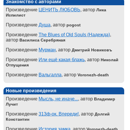
Знакомство с авторами
Произведение
ЦЕНИТЬ ЛЮБОВЬ
, автор
Лика
Испилист
Произведение
Душа
, автор
pogost
Произведение
The Blues of Old Souls (Надежда)
,
автор
Василиса Серебряная
Произведение
Мурман
, автор
Дмитрий Новиковъ
Произведение
Или ещё какая блажь
, автор
Николай
Отпущения
Произведение
Вальгалла
, автор
Voronezh-death
Новые произведения
Произведение
Мысль, не иначе...
, автор
Владимир
Лучит
Произведение
313ф-ок. Впереди!
, автор
Долгий
Константин
Произведение
История замка
, автор
Voronezh-death