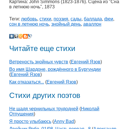
Картина: John Simmons (1823-1876). Сцена из "Сна
в летнюю ночь", 1873
Теги:
любовь
,
стихи
,
поэзия
,
сады
,
баллада
,
феи
,
сон в летнюю ночь
,
знойный день
,
аваллон
Читайте еще стихи
Ветреность знойных чувств
(
Евгений Язов
)
Во имя Шардоне, рождённого в Бургундии
(
Евгений Язов
)
Как отказаться...
(
Евгений Язов
)
Стихи других поэтов
Не щадя чернильных трудодней
(
Николай
Отпущения
)
Я просто улыбаюсь
(
Anny Bad
)
Двойник Робо, 01/08, Часть первая - 8
(
Александр