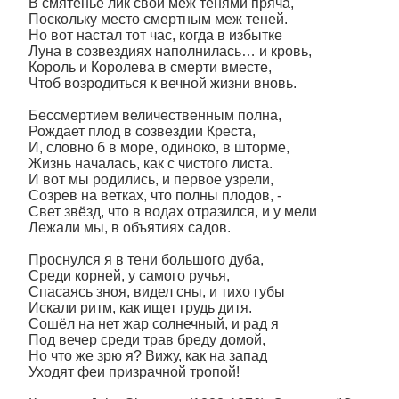
В смятенье лик свой меж тенями пряча,
Поскольку место смертным меж теней.
Но вот настал тот час, когда в избытке
Луна в созвездиях наполнилась… и кровь,
Король и Королева в смерти вместе,
Чтоб возродиться к вечной жизни вновь.
Бессмертием величественным полна,
Рождает плод в созвездии Креста,
И, словно б в море, одиноко, в шторме,
Жизнь началась, как с чистого листа.
И вот мы родились, и первое узрели,
Созрев на ветках, что полны плодов, -
Свет звёзд, что в водах отразился, и у мели
Лежали мы, в объятиях садов.
Проснулся я в тени большого дуба,
Среди корней, у самого ручья,
Спасаясь зноя, видел сны, и тихо губы
Искали ритм, как ищет грудь дитя.
Сошёл на нет жар солнечный, и рад я
Под вечер среди трав бреду домой,
Но что же зрю я? Вижу, как на запад
Уходят феи призрачной тропой!