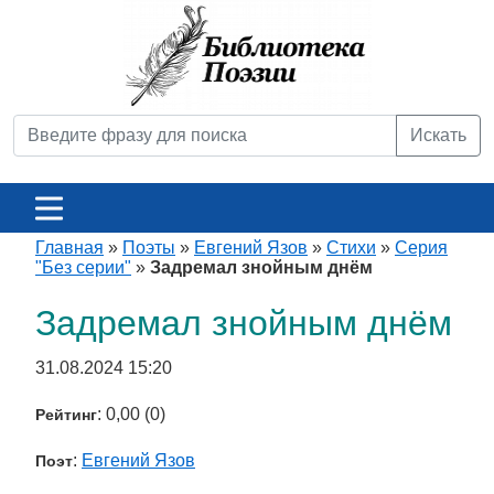
Искать
Главная
»
Поэты
»
Евгений Язов
»
Стихи
»
Серия
"Без серии"
»
Задремал знойным днём
Задремал знойным днём
31.08.2024 15:20
: 0,00 (0)
Рейтинг
:
Евгений Язов
Поэт