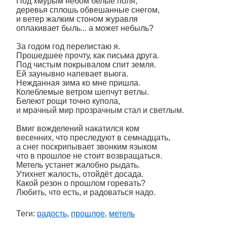
Под хмурым небом белые поля,
деревья сплошь обвешанные снегом,
и ветер жалким стоном журавля
оплакивает быль... а может небыль?
За годом год перелистаю я.
Прошедшее прочту, как письма друга.
Под чистым покрывалом спит земля.
Ей заунывно напевает вьюга.
Нежданная зима ко мне пришла.
Колеблемые ветром шепчут ветлы.
Белеют рощи точно купола,
и мрачный мир прозрачным стал и светлым.
Вмиг вожделений накатился ком
весенних, что преследуют в семнадцать,
а снег поскрипывает звонким языком
что в прошлое не стоит возвращаться.
Метель устанет жалобно рыдать.
Утихнет жалость, отойдёт досада.
Какой резон о прошлом горевать?
Любить, что есть, и радоваться надо.
Теги:
радость
,
прошлое
,
метель