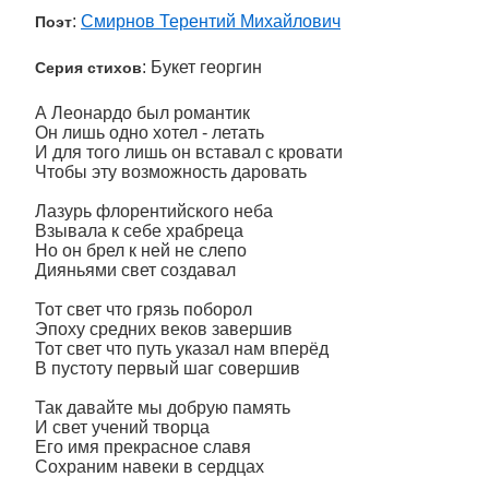
:
Смирнов Терентий Михайлович
Поэт
: Букет георгин
Серия стихов
А Леонардо был романтик
Он лишь одно хотел - летать
И для того лишь он вставал с кровати
Чтобы эту возможность даровать
Лазурь флорентийского неба
Взывала к себе храбреца
Но он брел к ней не слепо
Дияньями свет создавал
Тот свет что грязь поборол
Эпоху средних веков завершив
Тот свет что путь указал нам вперёд
В пустоту первый шаг совершив
Так давайте мы добрую память
И свет учений творца
Его имя прекрасное славя
Сохраним навеки в сердцах