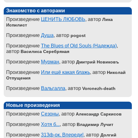
Знакомство с авторами
Произведение
ЦЕНИТЬ ЛЮБОВЬ
, автор
Лика
Испилист
Произведение
Душа
, автор
pogost
Произведение
The Blues of Old Souls (Надежда)
,
автор
Василиса Серебряная
Произведение
Мурман
, автор
Дмитрий Новиковъ
Произведение
Или ещё какая блажь
, автор
Николай
Отпущения
Произведение
Вальгалла
, автор
Voronezh-death
Новые произведения
Произведение
Сезоны
, автор
Александр Саркисов
Произведение
Хотя б...
, автор
Владимир Лучит
Произведение
313ф-ок. Впереди!
, автор
Долгий