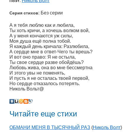
:
Николь Волт
Поэт
: Без серии
Серия стихов
А я тебя люблю как и любила,
Ты хоть кричи, а хочешь волком вой,
А у меня кончаются уж силы,
Моя душа ещё полна тобой.
Я каждый день кричала: Разлюбила,
А сердце мне в ответ-Чего ты врешь?
И вот оно право: Я не остыла,
Ты свое сердце разве обойдёшь?
Любовь жива, она во мне бессмертна
И этого увы не поменять,
И пусть я не осталась твоей первой,
Но сердце отказалось потерять.
Николь Вольт@
Читайте еще стихи
ОБМАНИ МЕНЯ В ТЫСЯЧНЫЙ РАЗ
(
Николь Волт
)