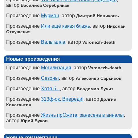
автор
Василиса Серебряная
Произведение
Мурман
, автор
Дмитрий Новиковъ
Произведение
Или ещё какая блажь
, автор
Николай
Отпущения
Произведение
Вальгалла
, автор
Voronezh-death
Новые произведения
Произведение
Могилизация
, автор
Voronezh-death
Произведение
Сезоны
, автор
Александр Саркисов
Произведение
Хотя б...
, автор
Владимир Лучит
Произведение
313ф-ок. Впереди!
, автор
Долгий
Константин
Произведение
Жизнь прОжита, занесена в анналы
,
автор
Юрий Буков
Новые комментарии