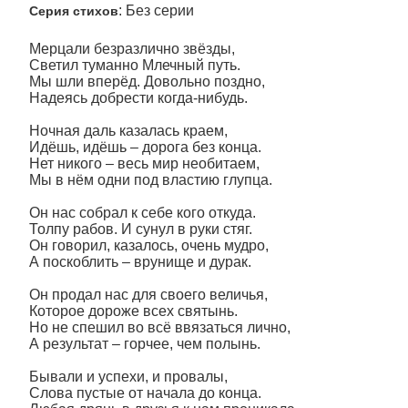
: Без серии
Серия стихов
Мерцали безразлично звёзды,
Светил туманно Млечный путь.
Мы шли вперёд. Довольно поздно,
Надеясь добрести когда-нибудь.
Ночная даль казалась краем,
Идёшь, идёшь – дорога без конца.
Нет никого – весь мир необитаем,
Мы в нём одни под властию глупца.
Он нас собрал к себе кого откуда.
Толпу рабов. И сунул в руки стяг.
Он говорил, казалось, очень мудро,
А поскоблить – врунище и дурак.
Он продал нас для своего величья,
Которое дороже всех святынь.
Но не спешил во всё ввязаться лично,
А результат – горчее, чем полынь.
Бывали и успехи, и провалы,
Слова пустые от начала до конца.