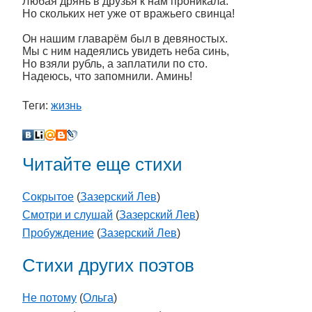
Любая дрянь в друзья к нам проникала.
Но скольких нет уже от вражьего свинца!
Он нашим главарём был в девяностых.
Мы с ним надеялись увидеть неба синь,
Но взяли рубль, а заплатили по сто.
Надеюсь, что запомнили. Аминь!
Теги:
жизнь
Читайте еще стихи
Сокрытое
(
Зазерский Лев
)
Смотри и слушай
(
Зазерский Лев
)
Пробуждение
(
Зазерский Лев
)
Стихи других поэтов
Не потому
(
Ольга
)