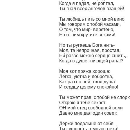
Когда я падал, не роптал,
Ты гнал всех ангелов взашей!
Ты любишь пить со мной вино,
Мы говорим с тобой часами,
О том, что мир- веретено,
Его с ним крутите веками!
Но ты ругаешь Бога нить-
Мол, та непрочная, простая,
Ей разве можно сердце сшить,
Когда в душе гниющей рана!?
Моя вот пряжа хороша:
Легка, уютна и добротна,
Как раз по ней, твоя душа
И сердцу целому спокойно!
Ты может прав, с тобой не спорю
Открою я тебе секрет-
ОН мой отец свободной воли
Давно мне дал один совет:
Держи подальше от себя
Ты сущность темную греха!