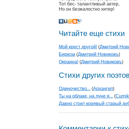
Тот бес- талантливый актер,
Но он безжалостно хитер!
Читайте еще стихи
Мой крест другой!
(
Дмитрий Нов
Бирюза
(
Дмитрий Новиковъ
)
Окраина!
(
Дмитрий Новиковъ
)
Стихи других поэто
Одиночество...
(
Архангел
)
Ты на облаке, на луне я...
(
Curnik
Давно стоит корявый старый ду
Комментарии к сти