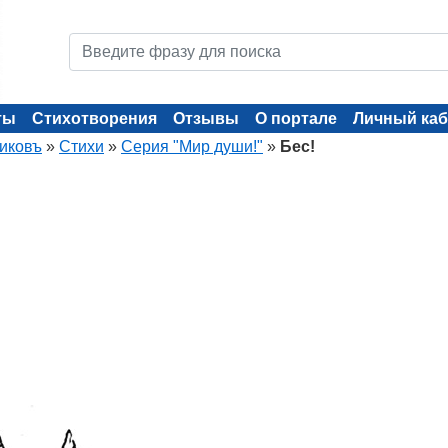
ты
Стихотворения
Отзывы
О портале
Личный каб
иковъ
»
Стихи
»
Серия "Мир души!"
»
Бес!