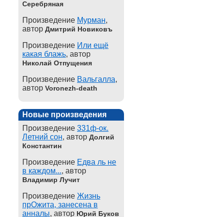
Серебряная
Произведение
Мурман
,
автор
Дмитрий Новиковъ
Произведение
Или ещё
какая блажь
, автор
Николай Отпущения
Произведение
Вальгалла
,
автор
Voronezh-death
Новые произведения
Произведение
331ф-ок.
Летний сон
, автор
Долгий
Константин
Произведение
Едва ль не
в каждом...
, автор
Владимир Лучит
Произведение
Жизнь
прОжита, занесена в
анналы
, автор
Юрий Буков