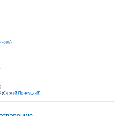
иковъ
)
в
)
б
(
Сергей Прилуцкий
)
хотворению