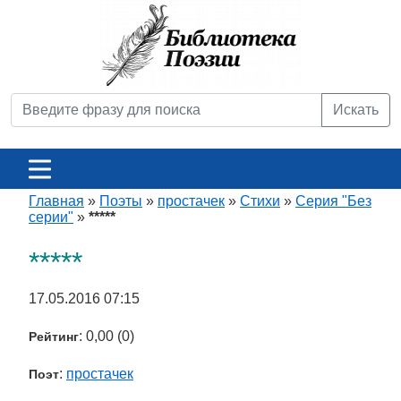
Искать
Главная
»
Поэты
»
простачек
»
Стихи
»
Серия "Без
серии"
»
*****
*****
17.05.2016 07:15
: 0,00 (0)
Рейтинг
:
простачек
Поэт