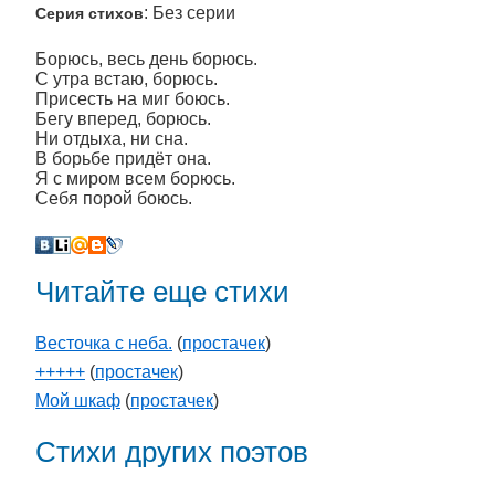
: Без серии
Серия стихов
Борюсь, весь день борюсь.
С утра встаю, борюсь.
Присесть на миг боюсь.
Бегу вперед, борюсь.
Ни отдыха, ни сна.
В борьбе придёт она.
Я с миром всем борюсь.
Себя порой боюсь.
Читайте еще стихи
Весточка с неба.
(
простачек
)
+++++
(
простачек
)
Мой шкаф
(
простачек
)
Стихи других поэтов