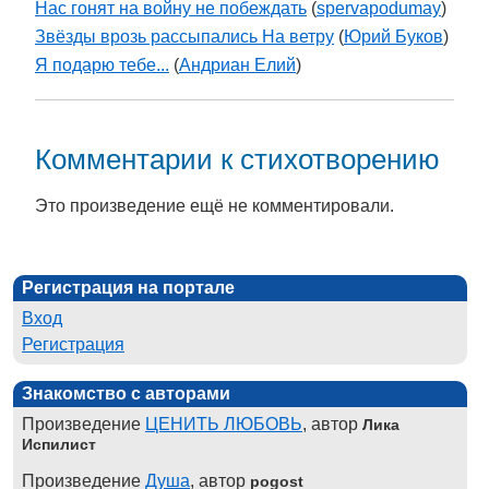
Нас гонят на войну не побеждать
(
spervapodumay
)
Звёзды врозь рассыпались На ветру
(
Юрий Буков
)
Я подарю тебе...
(
Андриан Елий
)
Комментарии к стихотворению
Это произведение ещё не комментировали.
Регистрация на портале
Вход
Регистрация
Знакомство с авторами
Произведение
ЦЕНИТЬ ЛЮБОВЬ
, автор
Лика
Испилист
Произведение
Душа
, автор
pogost