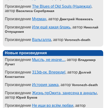
Произведение
The Blues of Old Souls (Надежда)
,
автор
Василиса Серебряная
Произведение
Мурман
, автор
Дмитрий Новиковъ
Произведение
Или ещё какая блажь
, автор
Николай
Отпущения
Произведение
Вальгалла
, автор
Voronezh-death
Новые произведения
Произведение
Мысль, не иначе...
, автор
Владимир
Лучит
Произведение
313ф-ок. Впереди!
, автор
Долгий
Константин
Произведение
История замка
, автор
Voronezh-death
Произведение
Жизнь прОжита, занесена в анналы
,
автор
Юрий Буков
Произведение
Не ищи во всём любви
, автор