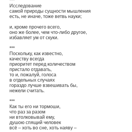
***
Исследование
самой природы сущности мышления
есть, не иначе, тоже ветвь науки;
и, кроме прочего всего,
оно же более, чем что-либо другое,
избавляет ум от скуки.
***
Поскольку, как известно,
качеству всегда
приоритет перед количеством
пристало отдавать,
то и, пожалуй, голоса
в отдельных случаях
гораздо лучше взвешивать бы,
нежели считать.
***
Как ты его ни тормоши,
что раз за разом
ни втолковывай ему,
душою спящий человек
всё – хоть во сне, хоть наяву –