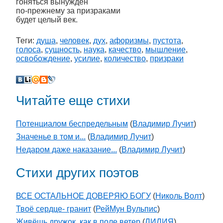
гоняться вынужден
по-прежнему за призраками
будет целый век.
Теги:
душа
,
человек
,
дух
,
афоризмы
,
пустота
,
голоса
,
сущность
,
наука
,
качество
,
мышление
,
освобождение
,
усилие
,
количество
,
призраки
Читайте еще стихи
Потенциалом беспредельным
(
Владимир Лучит
)
Значенье в том и...
(
Владимир Лучит
)
Недаром даже наказание...
(
Владимир Лучит
)
Стихи других поэтов
ВСЕ ОСТАЛЬНОЕ ДОВЕРЯЮ БОГУ
(
Николь Волт
)
Твоё сердце- гранит
(
РейМун Вульпис
)
Живёшь дружок, как в поле ветер
(
ЛИЛИЯ
)