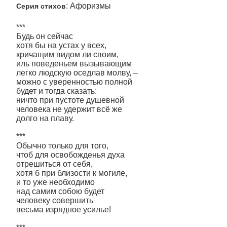
: Афоризмы
Серия стихов
***
Будь он сейчас
хотя бы на устах у всех,
кричащим видом ли своим,
иль поведеньем вызывающим
легко людскую оседлав молву, –
можно с уверенностью полной
будет и тогда сказать:
ничто при пустоте душевной
человека не удержит всё же
долго на плаву.
***
Обычно только для того,
чтоб для освобожденья духа
отрешиться от себя,
хотя б при близости к могиле,
и то уже необходимо
над самим собою будет
человеку совершить
весьма изрядное усилье!