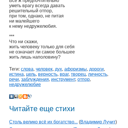
Всё ж предпочтительно
уметь врагу всегда давать
решительный отпор,
при том, однако, не питая
ни малейшего
к нему недружелюбия.
***
Что ни скажи,
жить человеку только для себя
не означает ли самое большее
жить лишь наполовину?
Теги:
слова
,
человек
,
дух
,
афоризмы
,
дороги
,
истина
,
цель
,
верность
,
враг
,
творец
,
личность
,
речи
,
заблуждения
,
инструмент
,
отпор
,
недружелюбие
Читайте еще стихи
Столь велико всё их богатство...
(
Владимир Лучит
)