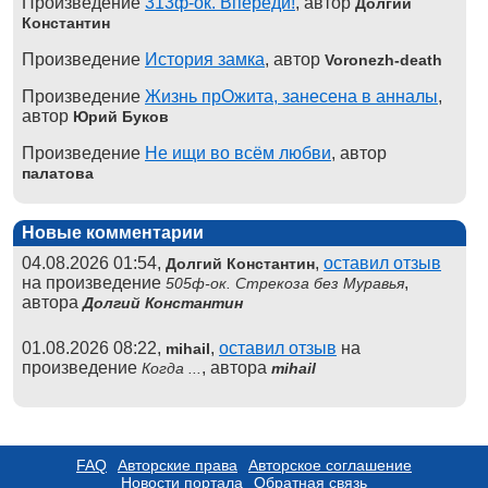
Произведение
313ф-ок. Впереди!
, автор
Долгий
Константин
Произведение
История замка
, автор
Voronezh-death
Произведение
Жизнь прОжита, занесена в анналы
,
автор
Юрий Буков
Произведение
Не ищи во всём любви
, автор
палатова
Новые комментарии
04.08.2026 01:54,
,
оставил отзыв
Долгий Константин
на произведение
,
505ф-ок. Стрекоза без Муравья
автора
Долгий Константин
01.08.2026 08:22,
,
оставил отзыв
на
mihail
произведение
, автора
Когда ...
mihail
FAQ
Авторские права
Авторское соглашение
Новости портала
Обратная связь