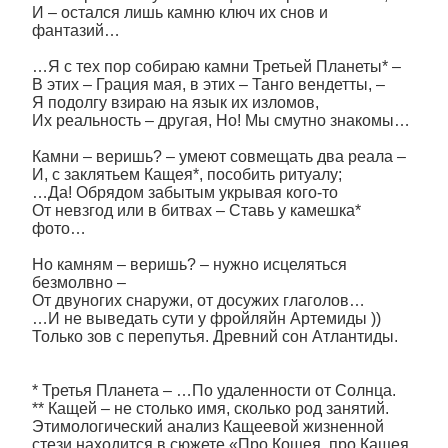
И – остался лишь камню ключ их снов и
фантазий…
…Я с тех пор собираю камни Третьей Планеты* –
В этих – Грация мая, в этих – Танго вендетты, –
Я подолгу взираю на язык их изломов,
Их реальность – другая, Но! Мы смутно знакомы…
Камни – веришь? – умеют совмещать два реала –
И, с заклятьем Кащея*, пособить ритуалу;
…Да! Обрядом забытым укрывая кого-то
От невзгод или в битвах – Ставь у камешка*
фото…
Но камням – веришь? – нужно исцеляться
безмолвно –
От двуногих снаружи, от досужих глаголов…
…И не выведать сути у фройляйн Артемиды ))
Только зов с перепутья. Древний сон Атлантиды.
* Третья Планета – …По удаленности от Солнца.
** Кащей – не столько имя, сколько род занятий.
Этимологический анализ Кащеевой жизненной
стези находится в сюжете «Про Кощея, про Кащея