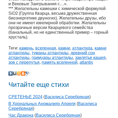
и Вековые Заигрывания с…».
*** Желательны камешки с химической формулой
SiO2 (Группа Кварца, весьма дружественная
биоэнергетике двуногих). Желательны друзы, ибо
они не имеют ювелирной обработки. Желательны
прозрачные версии Кварцевого семейства
(банальный, но не единственный пример – горный
хрусталь).
Теги:
камень
,
вселенная
,
камни
,
атлантида
,
камни
атлантиды
,
туманы атлантиды
,
древний сон
атлантиды
,
гримуары атлантиды
,
заклятье кащея
,
зов с перепутья
,
память вселенной
,
atlantis
Читайте еще стихи
СРЕТЕНЬЕ 2024
(
Василиса Серебряная
)
В Хрональных Аномалиях Апреля
(
Василиса
Серебряная
)
Час Дракона
(
Василиса Серебряная
)