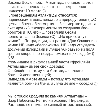
Законы Вселенной… Атлантида попадает в этот
список, а переосмысливать ее прегрешения
надлежит 19 марта :))
К прегрешениям Атлантиды относятся:
нарциссизм, вмешательство в природу генов (…С
целью обрести бессмертие – бессмертие одних за
счет других!), эксперименты по созданию био-
роботов и ТО, что «…позволили бесам
воплотиться на Земле» (С) …Но при чем тут
камни? – По традиции, как раз во «Дни Очищения»
камни НЕ надо «беспокоить», НЕ надо утруждать
досужими флюидами и лучше убирать их из поля
зрения «порочных нездравомыслящих людей» ))
NB!
Упоминание в рифмованной части «фройляйн
Артемиды» имеет свои доводы:
Фройляйн – потому, что Артемида является
богиней-девственницей;
Выведать у Артемиды – потому, что Артемида
является богиней Луны, а Луна Земле – соседка ;))
Мы с тобою бродили по камням Атлантиды –
Взор Небесных Рептилий охранял Пирамиды,
Растворялся в тумане хищный штрих алоказий,