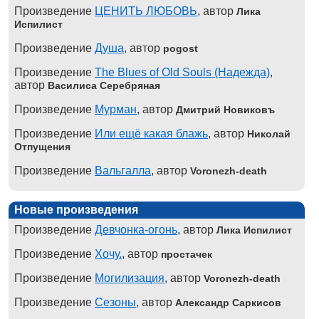
Произведение
ЦЕНИТЬ ЛЮБОВЬ
, автор
Лика
Испилист
Произведение
Душа
, автор
pogost
Произведение
The Blues of Old Souls (Надежда)
,
автор
Василиса Серебряная
Произведение
Мурман
, автор
Дмитрий Новиковъ
Произведение
Или ещё какая блажь
, автор
Николай
Отпущения
Произведение
Вальгалла
, автор
Voronezh-death
Новые произведения
Произведение
Девчонка-огонь
, автор
Лика Испилист
Произведение
Хочу.
, автор
простачек
Произведение
Могилизация
, автор
Voronezh-death
Произведение
Сезоны
, автор
Александр Саркисов