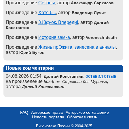
Произведение
Сезоны
, автор
Александр Саркисов
Произведение
Хотя б...
, автор
Владимир Лучит
Произведение
313ф-ок. Впереди!
, автор
Долгий
Константин
Произведение
История замка
, автор
Voronezh-death
Произведение
Жизнь прОжита, занесена в анналы
,
автор
Юрий Буков
Новые комментарии
04.08.2026 01:54,
,
оставил отзыв
Долгий Константин
на произведение
,
505ф-ок. Стрекоза без Муравья
автора
Долгий Константин
FAQ
Авторские права
Авторское соглашение
Новости портала
Обратная связь
Библиотека Поэзии © 2004-2025.