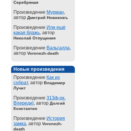
Серебряная
Произведение
Мурман
,
автор
Дмитрий Новиковъ
Произведение
Или ещё
какая блажь
, автор
Николай Отпущения
Произведение
Вальгалла
,
автор
Voronezh-death
Новые произведения
Произведение
Как их
собрат
, автор
Владимир
Лучит
Произведение
313ф-ок.
Впереди!
, автор
Долгий
Константин
Произведение
История
замка
, автор
Voronezh-
death