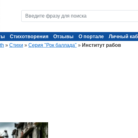
ты
Стихотворения
Отзывы
О портале
Личный каб
th
»
Стихи
»
Серия "Рок баллада"
»
Институт рабов