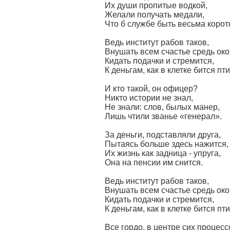
Их души пропитые водкой,
Желали получать медали,
Что б службе быть весьма корот
Ведь институт рабов таков,
Внушать всем счастье средь око
Кидать подачки и стремится,
К деньгам, как в клетке бится пт
И кто такой, он офицер?
Никто истории не знал,
Не знали: слов, былых манер,
Лишь чтили званье «генерал».
За деньги, подставляли друга,
Пытаясь больше здесь нажится,
Их жизнь как задница - упруга,
Она на пенсии им снится.
Ведь институт рабов таков,
Внушать всем счастье средь око
Кидать подачки и стремится,
К деньгам, как в клетке бится пт
Все гордо, в центре сих процесс