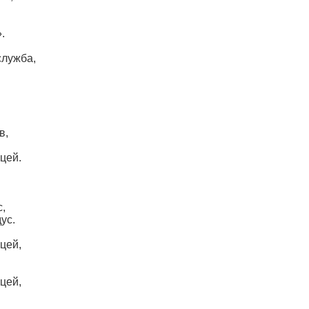
.
служба,
в,
ицей.
с,
ус.
ицей,
ицей,