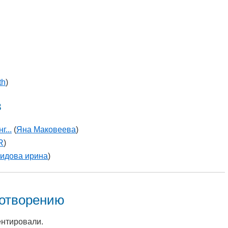
th
)
в
...
(
Яна Маковеева
)
R
)
идова ирина
)
хотворению
ентировали.