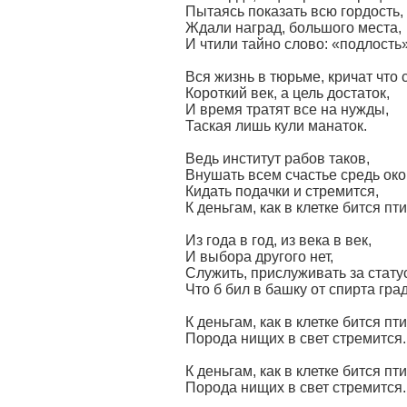
Пытаясь показать всю гордость,
Ждали наград, большого места,
И чтили тайно слово: «подлость»
Вся жизнь в тюрьме, кричат что 
Короткий век, а цель достаток,
И время тратят все на нужды,
Таская лишь кули манаток.
Ведь институт рабов таков,
Внушать всем счастье средь око
Кидать подачки и стремится,
К деньгам, как в клетке бится пт
Из года в год, из века в век,
И выбора другого нет,
Служить, прислуживать за стату
Что б бил в башку от спирта град
К деньгам, как в клетке бится пт
Порода нищих в свет стремится.
К деньгам, как в клетке бится пт
Порода нищих в свет стремится.