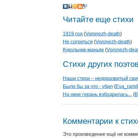
Читайте еще стихи
1919 год
(
Voronezh-death
)
Не согреться
(
Voronezh-death
)
Кукольник-маньяк
(
Voronezh-dea
Стихи других поэто
Наши стихи – недоразвитый свинг
Было бы за что - убил
(
Eva_rami
На окне герань взбодрилась...
(
В
Комментарии к сти
Это произведение ещё не комм