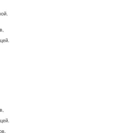
кой.
в,
ицей.
в,
ицей.
ов,