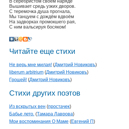
В серебристом своём наряде
Вышивает средь узких дворов.
С теремочка душа прогнала,
Мы танцуем с дождём вдвоём
На задворках промокшего рая,
С ним вальсируя босяком!
Читайте еще стихи
Не верь мне милая!
(
Дмитрий Новиковъ
)
liberum arbitrium
(
Дмитрий Новиковъ
)
Грошей!
(
Дмитрий Новиковъ
)
Стихи других поэтов
Из вскрытых вен
(
простачек
)
Бабье лето.
(
Тамара Лаврова
)
Мои воспоминания О Маме
(
Евгений П
)