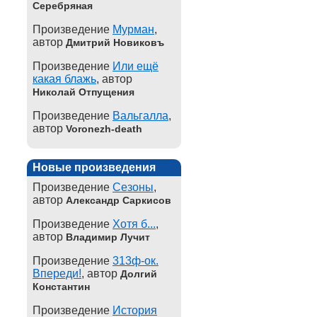
Серебряная
Произведение
Мурман
,
автор
Дмитрий Новиковъ
Произведение
Или ещё
какая блажь
, автор
Николай Отпущения
Произведение
Вальгалла
,
автор
Voronezh-death
Новые произведения
Произведение
Сезоны
,
автор
Александр Саркисов
Произведение
Хотя б...
,
автор
Владимир Лучит
Произведение
313ф-ок.
Впереди!
, автор
Долгий
Константин
Произведение
История