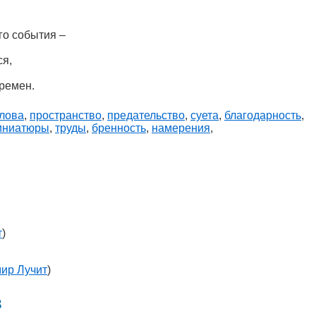
го события –
ся,
еремен.
лова
,
пространство
,
предательство
,
суета
,
благодарность
,
иниатюры
,
труды
,
бренность
,
намерения
,
т
)
ир Лучит
)
в