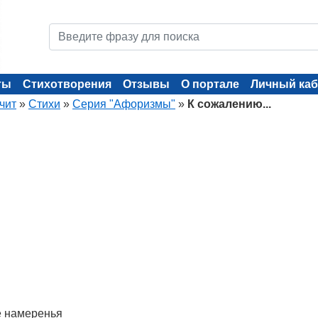
ты
Стихотворения
Отзывы
О портале
Личный каб
чит
»
Стихи
»
Серия "Афоризмы"
»
К сожалению...
е намеренья