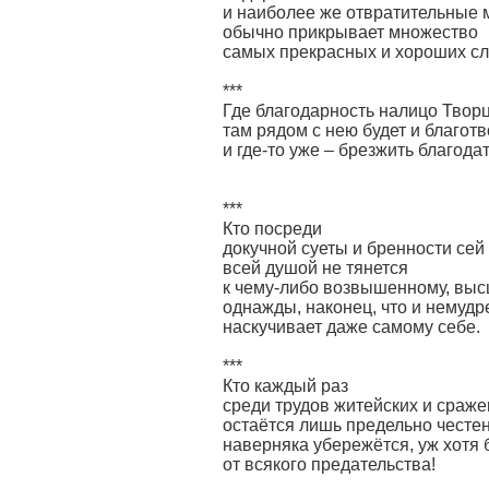
и наиболее же отвратительные
обычно прикрывает множество
самых прекрасных и хороших сл
***
Где благодарность налицо Творц
там рядом с нею будет и благот
и где-то уже – брезжить благод
***
Кто посреди
докучной суеты и бренности сей
всей душой не тянется
к чему-либо возвышенному, выс
однажды, наконец, что и немудр
наскучивает даже самому себе.
***
Кто каждый раз
среди трудов житейских и сраж
остаётся лишь предельно честен
наверняка убережётся, уж хотя 
от всякого предательства!