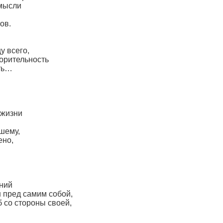
 мысли
ов.
у всего,
ворительность
ать…
 жизни
шему,
ено,
ений
 пред самим собой,
б со стороны своей,