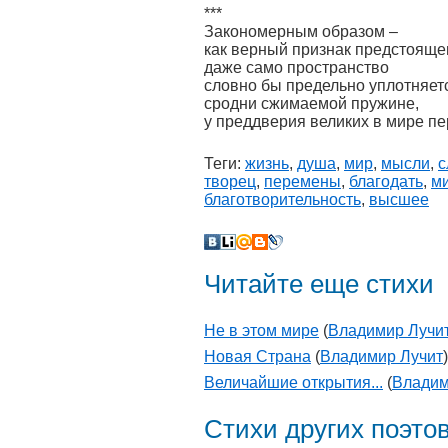
***
Закономерным образом –
как верный признак предстояще
даже само пространство
словно бы предельно уплотняет
сродни сжимаемой пружине,
у преддверия великих в мире п
Теги:
жизнь
,
душа
,
мир
,
мысли
,
с
творец
,
перемены
,
благодать
,
м
благотворительность
,
высшее
Читайте еще стихи
Не в этом мире
(
Владимир Лучи
Новая Страна
(
Владимир Лучит
)
Величайшие открытия...
(
Владим
Стихи других поэто