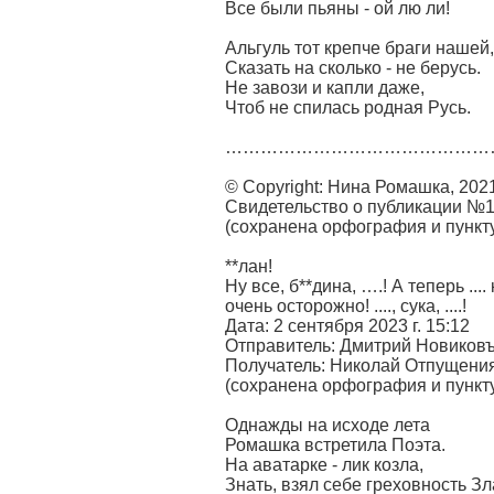
Все были пьяны - ой лю ли!
Альгуль тот крепче браги нашей,
Сказать на сколько - не берусь.
Не завози и капли даже,
Чтоб не спилась родная Русь.
………………………………………
© Copyright: Нина Ромашка, 202
Свидетельство о публикации №
(сохранена орфография и пункт
**лан!
Ну все, б**дина, ….! А теперь ....
очень осторожно! ...., сука, ....!
Дата: 2 сентября 2023 г. 15:12
Отправитель: Дмитрий Новиковъ
Получатель: Николай Отпущения
(сохранена орфография и пункт
Однажды на исходе лета
Ромашка встретила Поэта.
На аватарке - лик козла,
Знать, взял себе греховность Зл