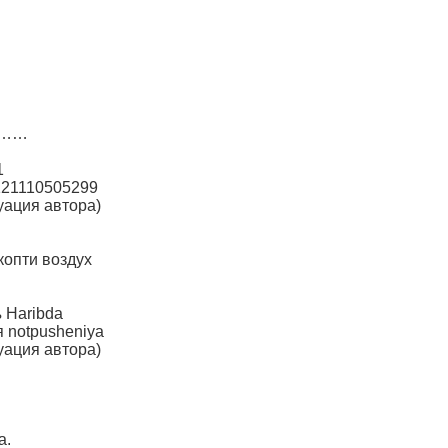
……
1
121110505299
уация автора)
 копти воздух
 Haribda
 notpusheniya
уация автора)
а.