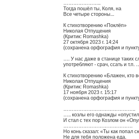
…………………..
Тогда пошёл ты, Коля, на
Все четыре стороны...
К стихотворению «Поклёп»
Николая Отпущения
(Критик: Romashka)
27 октября 2023 г. 14:24
(сохранена орфография и пункт
…. У нас даже в станице таких с
употребляют - срач, ссать и т.п. 
К стихотворению «Блажен, кто в
Николая Отпущения
(Критик: Romashka)
17 ноября 2023 г. 15:17
(сохранена орфография и пункт
……………………………………..
….. козлы его однажды «опустил
И стал с тех пор Козлом он «Оп
……………………………………
Но конь сказал: «Ты как попал 
Не для тебя положена еда.