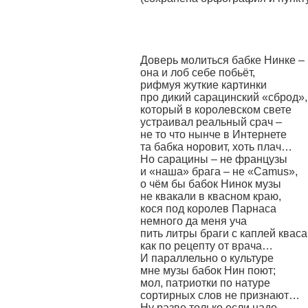
Доверь молиться бабке Нинке –
она и лоб себе побьёт,
рифмуя жуткие картинки
про дикий сарацинский «сброд»,
который в королевском свете
устраивал реальный срач –
не то что нынче в Интернете
та бабка норовит, хоть плач…
Но сарацины – не французы
и «наша» брага – не «Camus»,
о чём бы бабок Нинок музы
не квакали в квасном краю,
кося под королев Парнаса
немного да меня уча
пить литры браги с каплей кваса
как по рецепту от врача…
И параллельно о культуре
мне музы бабок Нин поют;
мол, патриотки по натуре
сортирных слов не признают…
Ну разве только если надо