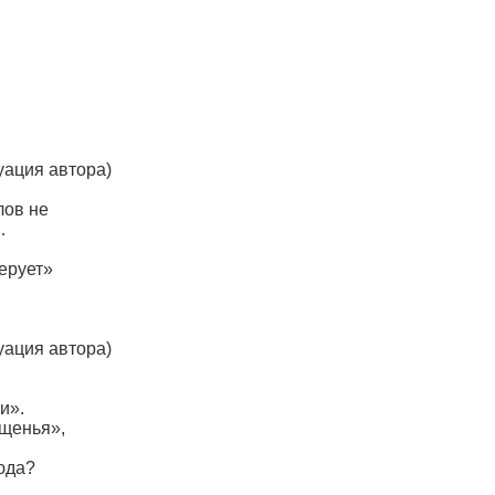
уация автора)
лов не
…
ерует»
уация автора)
и».
ущенья»,
сюда?