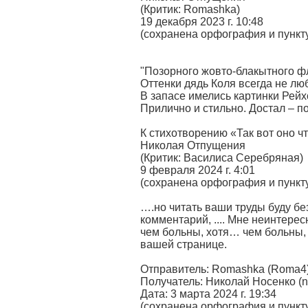
(Критик: Romashka)
19 декабря 2023 г. 10:48
(сохранена орфография и пункт
"Позорного жовто-блакытного фл
Оттенки дядь Коля всегда не лю
В запасе имелись картинки Рейх
Прилично и стильно. Достал – п
К стихотворению «Так вот оно чт
Николая Отпущения
(Критик: Василиса Серебряная)
9 февраля 2024 г. 4:01
(сохранена орфография и пункт
….но читать ваши труды буду бе
комментарий, .... Мне неинтерес
чем больны, хотя… чем больны,
вашей странице.
Отправитель: Romashka (Roma4
Получатель: Николай Носенко (n
Дата: 3 марта 2024 г. 19:34
(сохранена орфография и пункт