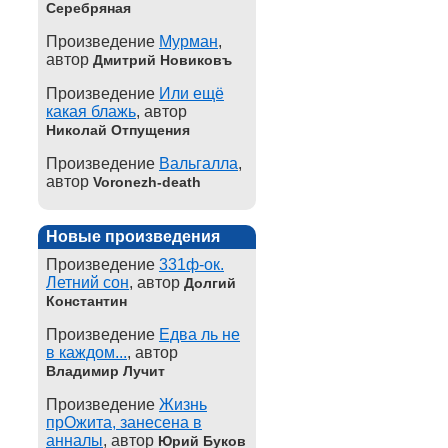
Серебряная
Произведение
Мурман
,
автор
Дмитрий Новиковъ
Произведение
Или ещё
какая блажь
, автор
Николай Отпущения
Произведение
Вальгалла
,
автор
Voronezh-death
Новые произведения
Произведение
331ф-ок.
Летний сон
, автор
Долгий
Константин
Произведение
Едва ль не
в каждом...
, автор
Владимир Лучит
Произведение
Жизнь
прОжита, занесена в
анналы
, автор
Юрий Буков