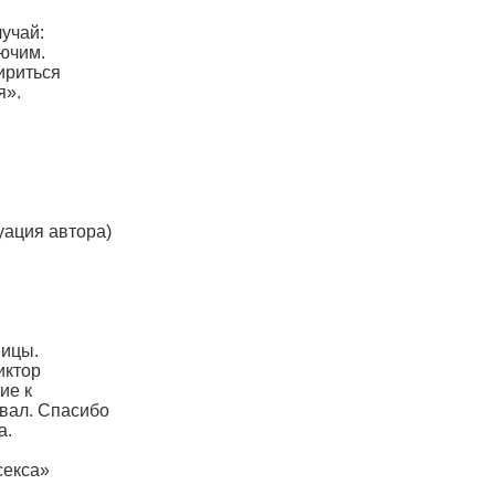
лучай:
нючим.
ириться
я».
уация автора)
ницы.
иктор
ие к
вал. Спасибо
а.
секса»