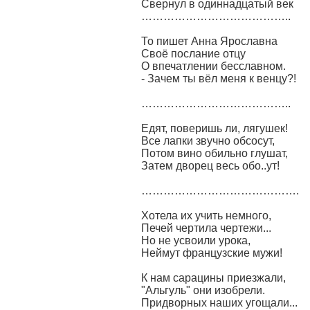
Свернул в одиннадцатый век
…………………………………..
То пишет Анна Ярославна
Своё послание отцу
О впечатлении бесславном.
- Зачем ты вёл меня к венцу?!
…………………………………..
Едят, поверишь ли, лягушек!
Все лапки звучно обсосут,
Потом вино обильно глушат,
Затем дворец весь обо..ут!
…………………………………….
Хотела их учить немного,
Печей чертила чертежи...
Но не усвоили урока,
Неймут французские мужи!
К нам сарацины приезжали,
"Альгуль" они изобрели.
Придворных наших угощали...