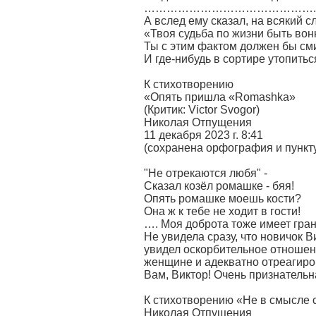
……………………………………….
А вслед ему сказал, на всякий с
«Твоя судьба по жизни быть во
Ты с этим фактом должен бы см
И где-нибудь в сортире утопитьс
К стихотворению
«Опять пришла «Romashka»
(Критик: Victor Svogor)
Николая Отпущения
11 декабря 2023 г. 8:41
(сохранена орфография и пункт
"Не отрекаются любя" -
Сказал козёл ромашке - бяя!
Опять ромашке моешь кости?
Она ж к тебе не ходит в гости!
…. Моя доброта тоже имеет гра
Не увидела сразу, что новичок В
увидел оскорбительное отношен
женщине и адекватно отреагиро
Вам, Виктор! Очень признательн
К стихотворению «Не в смысле 
Николая Отпущения