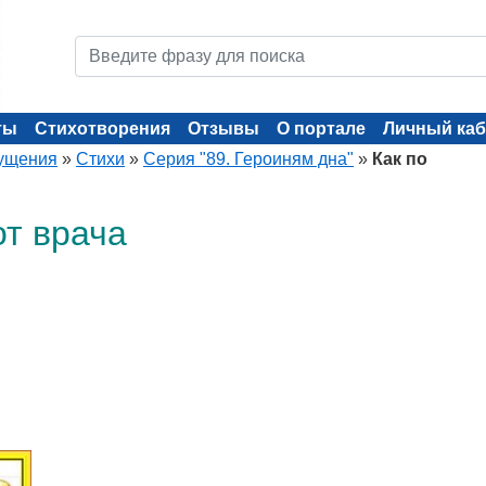
ты
Стихотворения
Отзывы
О портале
Личный каб
ущения
»
Стихи
»
Серия "89. Героиням дна"
»
Как по
от врача