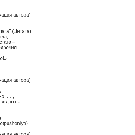
уация автора)
ага" (Цитата)
бил;
стага –
одрочил.
о!»
уация автора)
з
но, ….,
 видно на
)
otpusheniya)
уация автора)