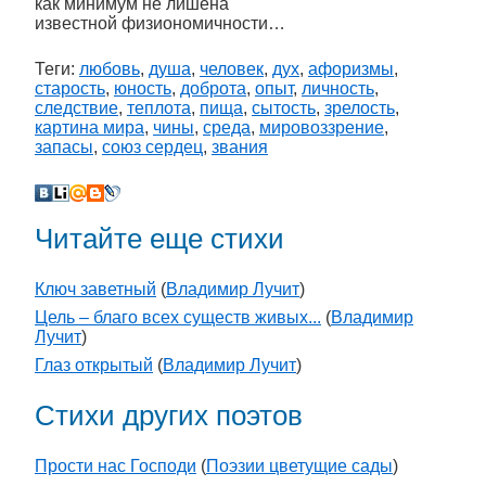
как минимум не лишена
известной физиономичности…
Теги:
любовь
,
душа
,
человек
,
дух
,
афоризмы
,
старость
,
юность
,
доброта
,
опыт
,
личность
,
следствие
,
теплота
,
пища
,
сытость
,
зрелость
,
картина мира
,
чины
,
среда
,
мировоззрение
,
запасы
,
союз сердец
,
звания
Читайте еще стихи
Ключ заветный
(
Владимир Лучит
)
Цель – благо всех существ живых...
(
Владимир
Лучит
)
Глаз открытый
(
Владимир Лучит
)
Стихи других поэтов
Прости нас Господи
(
Поэзии цветущие сады
)