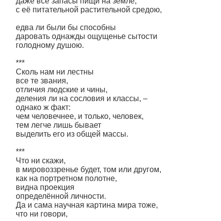
даже все запасы пищи на земле,
с её питательной растительной средою,
едва ли были бы способны
даровать однажды ощущенье сытости
голодному душою.
***
Сколь нам ни лестны
все те звания,
отличия людские и чины,
деления ли на сословия и классы, –
однако ж факт:
чем человечнее, и только, человек,
тем легче лишь бывает
выделить его из общей массы.
***
Что ни скажи,
в мировоззренье будет, том или другом,
как на портретном полотне,
видна проекция
определённой личности.
Да и сама научная картина мира тоже,
что ни говори,