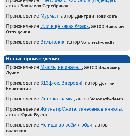
Произведение
The Blues of Old Souls (Надежда)
,
автор
Василиса Серебряная
Произведение
Мурман
, автор
Дмитрий Новиковъ
Произведение
Или ещё какая блажь
, автор
Николай
Отпущения
Произведение
Вальгалла
, автор
Voronezh-death
Новые произведения
Произведение
Мысль, не иначе...
, автор
Владимир
Лучит
Произведение
313ф-ок. Впереди!
, автор
Долгий
Константин
Произведение
История замка
, автор
Voronezh-death
Произведение
Жизнь прОжита, занесена в анналы
,
автор
Юрий Буков
Произведение
Не ищи во всём любви
, автор
палатова