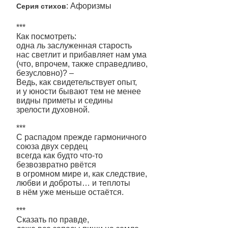
: Афоризмы
Серия стихов
***
Как посмотреть:
одна ль заслуженная старость
нас светлит и прибавляет нам ума
(что, впрочем, также справедливо,
безусловно)? –
Ведь, как свидетельствует опыт,
и у юности бывают тем не менее
видны приметы и седины
зрелости духовной.
***
С распадом прежде гармоничного
союза двух сердец
всегда как будто что-то
безвозвратно рвётся
в огромном мире и, как следствие,
любви и доброты… и теплоты
в нём уже меньше остаётся.
***
Сказать по правде,