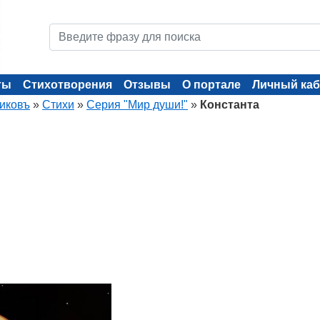
ты
Стихотворения
Отзывы
О портале
Личный каб
иковъ
»
Стихи
»
Серия "Мир души!"
»
Константа