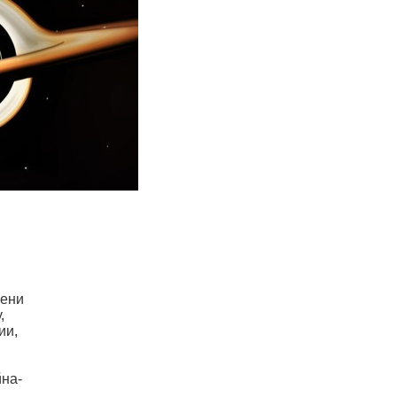
мени
,
ии,
йна-