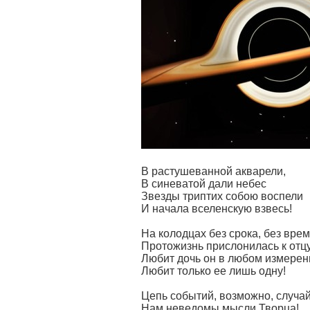
В растушеванной акварели,
В синеватой дали небес
Звезды триптих собою воспели
И начала вселенскую взвесь!
На колодцах без срока, без вре
Протожизнь прислонилась к отцу
Любит дочь он в любом измерен
Любит только ее лишь одну!
Цепь событий, возможно, случа
Нам неведомы мысли Творца!