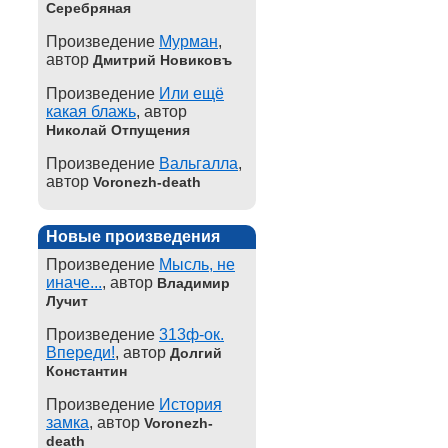
Серебряная
Произведение
Мурман
,
автор
Дмитрий Новиковъ
Произведение
Или ещё
какая блажь
, автор
Николай Отпущения
Произведение
Вальгалла
,
автор
Voronezh-death
Новые произведения
Произведение
Мысль, не
иначе...
, автор
Владимир
Лучит
Произведение
313ф-ок.
Впереди!
, автор
Долгий
Константин
Произведение
История
замка
, автор
Voronezh-
death