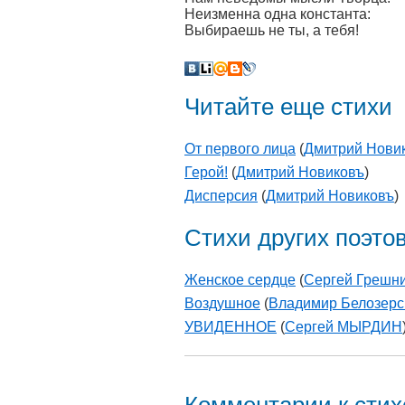
Неизменна одна константа:
Выбираешь не ты, а тебя!
Читайте еще стихи
От первого лица
(
Дмитрий Нови
Герой!
(
Дмитрий Новиковъ
)
Дисперсия
(
Дмитрий Новиковъ
)
Стихи других поэто
Женское сердце
(
Сергей Грешн
Воздушное
(
Владимир Белозерс
УВИДЕННОЕ
(
Сергей МЫРДИН
Комментарии к сти