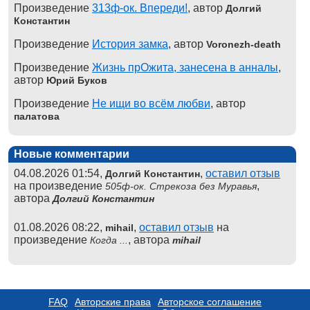
Произведение
313ф-ок. Впереди!
, автор
Долгий
Константин
Произведение
История замка
, автор
Voronezh-death
Произведение
Жизнь прОжита, занесена в анналы
,
автор
Юрий Буков
Произведение
Не ищи во всём любви
, автор
палатова
Новые комментарии
04.08.2026 01:54,
,
оставил отзыв
Долгий Константин
на произведение
,
505ф-ок. Стрекоза без Муравья
автора
Долгий Константин
01.08.2026 08:22,
,
оставил отзыв
на
mihail
произведение
, автора
Когда ...
mihail
FAQ
Авторские права
Авторское соглашение