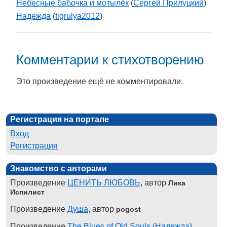
Небесные бабочка и мотылёк
(
Сергей Прилуцкий
)
Надежда
(
tigrulya2012
)
Комментарии к стихотворению
Это произведение ещё не комментировали.
Регистрация на портале
Вход
Регистрация
Знакомство с авторами
Произведение
ЦЕНИТЬ ЛЮБОВЬ
, автор
Лика
Испилист
Произведение
Душа
, автор
pogost
Произведение
The Blues of Old Souls (Надежда)
,