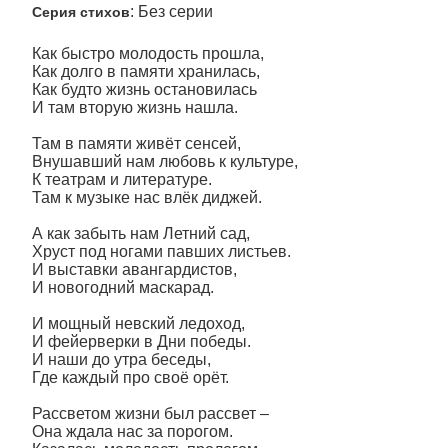
: Без серии
Серия стихов
Как быстро молодость прошла,
Как долго в памяти хранилась,
Как будто жизнь остановилась
И там вторую жизнь нашла.
Там в памяти живёт сенсей,
Внушавший нам любовь к культуре,
К театрам и литературе.
Там к музыке нас влёк диджей.
А как забыть нам Летний сад,
Хруст под ногами павших листьев.
И выставки авангардистов,
И новогодний маскарад.
И мощный невский ледоход,
И фейерверки в Дни победы.
И наши до утра беседы,
Где каждый про своё орёт.
Рассветом жизни был рассвет –
Она ждала нас за порогом.