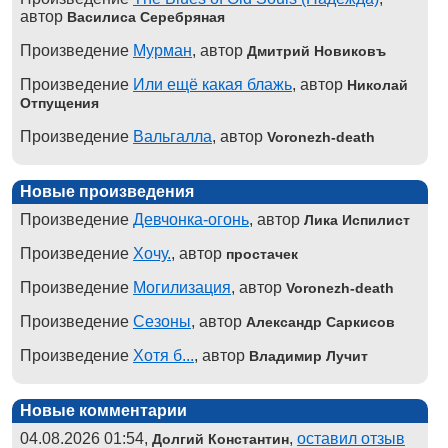
автор
Василиса Серебряная
Произведение
Мурман
, автор
Дмитрий Новиковъ
Произведение
Или ещё какая блажь
, автор
Николай
Отпущения
Произведение
Вальгалла
, автор
Voronezh-death
Новые произведения
Произведение
Девчонка-огонь
, автор
Лика Испилист
Произведение
Хочу.
, автор
простачек
Произведение
Могилизация
, автор
Voronezh-death
Произведение
Сезоны
, автор
Александр Саркисов
Произведение
Хотя б...
, автор
Владимир Лучит
Новые комментарии
04.08.2026 01:54,
,
оставил отзыв
Долгий Константин