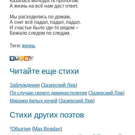
Казалась молодость прологом,
А жизнь на всё нам даст ответ.
Мы расходились по домам,
А снег всё падал, падал, падал.
И счастье было где-то рядом –
Бежало следом по следам.
Теги:
жизнь
Читайте еще стихи
Заблуждения
(
Зазерский Лев
)
По случаю своего девяностолетия
(
Зазерский Лев
)
Миражи белых ночей
(
Зазерский Лев
)
Стихи других поэтов
*Объятия
(
Max Bogdan
)