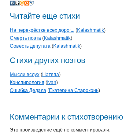
Читайте еще стихи
На перекрёстке всех дорог...
(
Kalashmatik
)
Смерть поэта
(
Kalashmatik
)
Совесть депутата
(
Kalashmatik
)
Стихи других поэтов
Мысли вслух
(
Натяпа
)
Конспирология
(
Ivan
)
Ошибка Дедала
(
Екатерина Староконь
)
Комментарии к стихотворению
Это произведение ещё не комментировали.