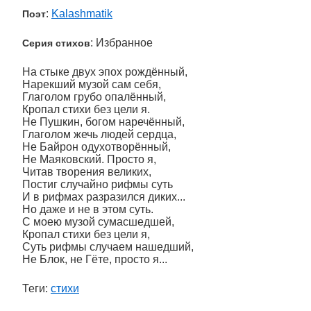
:
Kalashmatik
Поэт
: Избранное
Серия стихов
На стыке двух эпох рождённый,
Нарекший музой сам себя,
Глаголом грубо опалённый,
Кропал стихи без цели я.
Не Пушкин, богом наречённый,
Глаголом жечь людей сердца,
Не Байрон одухотворённый,
Не Маяковский. Просто я,
Читав творения великих,
Постиг случайно рифмы суть
И в рифмах разразился диких...
Но даже и не в этом суть.
С моею музой сумасшедшей,
Кропал стихи без цели я,
Суть рифмы случаем нашедший,
Не Блок, не Гёте, просто я...
Теги:
стихи