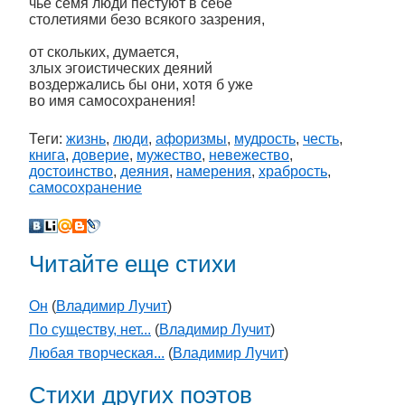
чьё семя люди пестуют в себе
столетиями безо всякого зазрения,
от скольких, думается,
злых эгоистических деяний
воздержались бы они, хотя б уже
во имя самосохранения!
Теги:
жизнь
,
люди
,
афоризмы
,
мудрость
,
честь
,
книга
,
доверие
,
мужество
,
невежество
,
достоинство
,
деяния
,
намерения
,
храбрость
,
самосохранение
Читайте еще стихи
Он
(
Владимир Лучит
)
По существу, нет...
(
Владимир Лучит
)
Любая творческая...
(
Владимир Лучит
)
Стихи других поэтов