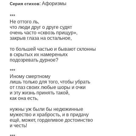
: Афоризмы
Серия стихов
***
Не оттого ль,
что люди друг о друге судят
очень часто «сквозь прищур»,
закрыв глаза на остальное,
то большей частью и бывают склонны
в скрытых их намереньях
подозревать дурное?
***
Иному смертному
лишь только для того, чтобы убрать
от глаз своих любые шоры и очки
и эту жизнь принять такой,
как она есть,
нужны уж были бы недюжинные
мужество и храбрость, и в придачу
ещё, может, горделивое достоинство
и честь!