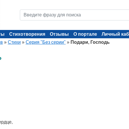
ты
Стихотворения
Отзывы
О портале
Личный каб
ев
»
Стихи
»
Серия "Без серии"
»
Подари, Господь
ь
ердце,