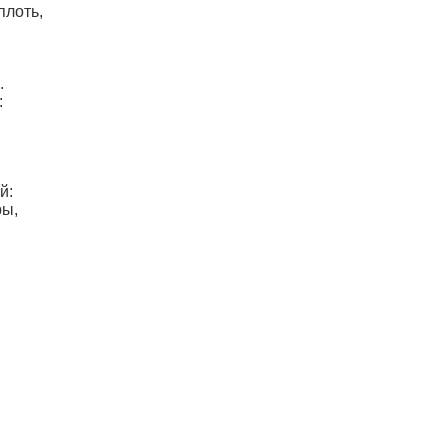
плоть,
.
:
й:
ры,