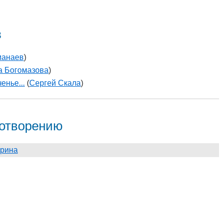
в
манаев
)
а Богомазова
)
енье...
(
Сергей Скала
)
хотворению
ирина