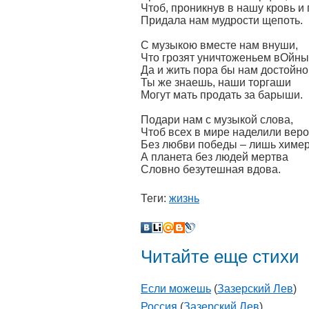
Чтоб, проникнув в нашу кровь и 
Придала нам мудрости щепоть.
С музыкою вместе нам внуши,
Что грозят уничтоженьем вОйны
Да и жить пора бы нам достойно
Ты же знаешь, наши торгаши
Могут мать продать за барыши.
Подари нам с музыкой слова,
Чтоб всех в мире наделили веро
Без любви победы – лишь химе
А планета без людей мертва
Словно безутешная вдова.
Теги:
жизнь
Читайте еще стихи
Если можешь
(
Зазерский Лев
)
Россия
(
Зазерский Лев
)