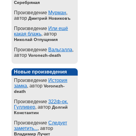
Серебряная
Произведение
Мурман
,
автор
Дмитрий Новиковъ
Произведение
Или ещё
какая блажь
, автор
Николай Отпущения
Произведение
Вальгалла
,
автор
Voronezh-death
Новые произведения
Произведение
История
замка
, автор
Voronezh-
death
Произведение
322ф-ок.
Гулливер
, автор
Долгий
Константин
Произведение
Следует
заметить...
, автор
Владимир Лучит