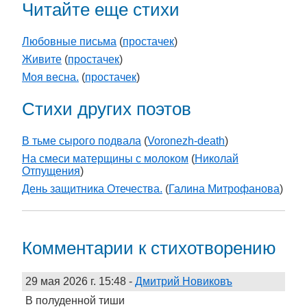
Читайте еще стихи
Любовные письма
(
простачек
)
Живите
(
простачек
)
Моя весна.
(
простачек
)
Стихи других поэтов
В тьме сырого подвала
(
Voronezh-death
)
На смеси матерщины с молоком
(
Николай
Отпущения
)
День защитника Отечества.
(
Галина Митрофанова
)
Комментарии к стихотворению
29 мая 2026 г. 15:48
-
Дмитрий Новиковъ
­­­­В полуденной тиши