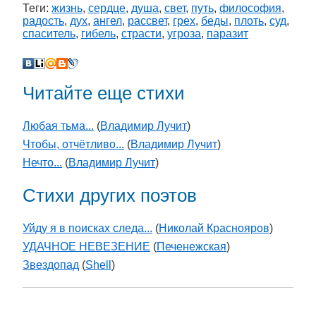
Теги:
жизнь
,
сердце
,
душа
,
свет
,
путь
,
философия
,
радость
,
дух
,
ангел
,
рассвет
,
грех
,
беды
,
плоть
,
суд
,
спаситель
,
гибель
,
страсти
,
угроза
,
паразит
Читайте еще стихи
Любая тьма...
(
Владимир Лучит
)
Чтобы, отчётливо...
(
Владимир Лучит
)
Нечто...
(
Владимир Лучит
)
Стихи других поэтов
Уйду я в поисках следа...
(
Николай Краснояров
)
УДАЧНОЕ НЕВЕЗЕНИЕ
(
Печенежская
)
Звездопад
(
Shell
)