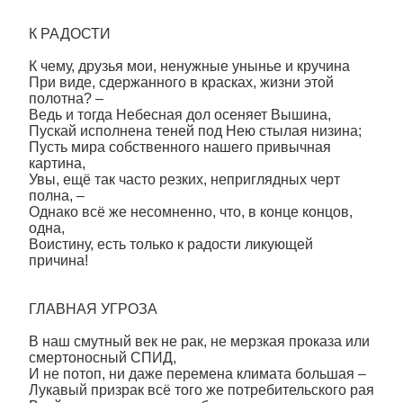
К РАДОСТИ
К чему, друзья мои, ненужные унынье и кручина
При виде, сдержанного в красках, жизни этой
полотна? –
Ведь и тогда Небесная дол осеняет Вышина,
Пускай исполнена теней под Нею стылая низина;
Пусть мира собственного нашего привычная
картина,
Увы, ещё так часто резких, неприглядных черт
полна, –
Однако всё же несомненно, что, в конце концов,
одна,
Воистину, есть только к радости ликующей
причина!
ГЛАВНАЯ УГРОЗА
В наш смутный век не рак, не мерзкая проказа или
смертоносный СПИД,
И не потоп, ни даже перемена климата большая –
Лукавый призрак всё того же потребительского рая