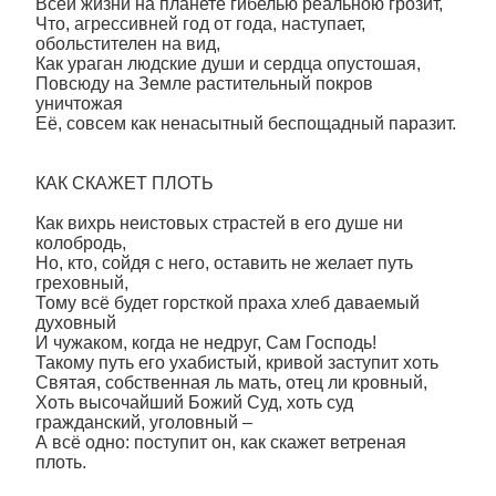
Всей жизни на планете гибелью реальною грозит,
Что, агрессивней год от года, наступает,
обольстителен на вид,
Как ураган людские души и сердца опустошая,
Повсюду на Земле растительный покров
уничтожая
Её, совсем как ненасытный беспощадный паразит.
КАК СКАЖЕТ ПЛОТЬ
Как вихрь неистовых страстей в его душе ни
колобродь,
Но, кто, сойдя с него, оставить не желает путь
греховный,
Тому всё будет горсткой праха хлеб даваемый
духовный
И чужаком, когда не недруг, Сам Господь!
Такому путь его ухабистый, кривой заступит хоть
Святая, собственная ль мать, отец ли кровный,
Хоть высочайший Божий Суд, хоть суд
гражданский, уголовный –
А всё одно: поступит он, как скажет ветреная
плоть.