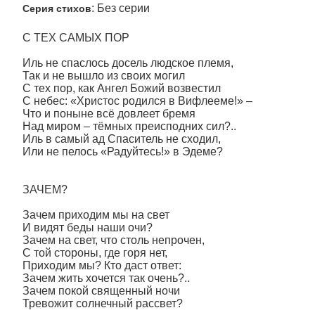
: Без серии
Серия стихов
С ТЕХ САМЫХ ПОР
Иль не спаслось досель людское племя,
Так и не вышло из своих могил
С тех пор, как Ангел Божий возвестил
С небес: «Христос родился в Вифлееме!» –
Что и поныне всё довлеет бремя
Над миром – тёмных преисподних сил?..
Иль в самый ад Спаситель не сходил,
Или не пелось «Радуйтесь!» в Эдеме?
ЗАЧЕМ?
Зачем приходим мы на свет
И видят беды наши очи?
Зачем на свет, что столь непрочен,
С той стороны, где горя нет,
Приходим мы? Кто даст ответ:
Зачем жить хочется так очень?..
Зачем покой священный ночи
Тревожит солнечный рассвет?