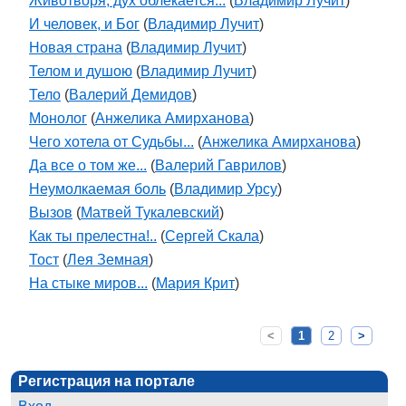
Животворя, дух облекается...
(
Владимир Лучит
)
И человек, и Бог
(
Владимир Лучит
)
Новая страна
(
Владимир Лучит
)
Телом и душою
(
Владимир Лучит
)
Тело
(
Валерий Демидов
)
Монолог
(
Анжелика Амирханова
)
Чего хотела от Судьбы...
(
Анжелика Амирханова
)
Да все о том же...
(
Валерий Гаврилов
)
Неумолкаемая боль
(
Владимир Урсу
)
Вызов
(
Матвей Тукалевский
)
Как ты прелестна!..
(
Сергей Скала
)
Тост
(
Лея Земная
)
На стыке миров...
(
Мария Крит
)
<
1
2
>
Регистрация на портале