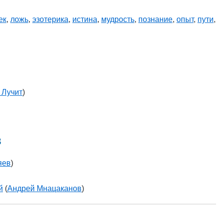
ек
,
ложь
,
эзотерика
,
истина
,
мудрость
,
познание
,
опыт
,
пути
,
 Лучит
)
в
яев
)
й
(
Андрей Мнацаканов
)