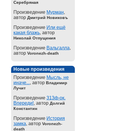
Серебряная
Произведение
Мурман
,
автор
Дмитрий Новиковъ
Произведение
Или ещё
какая блажь
, автор
Николай Отпущения
Произведение
Вальгалла
,
автор
Voronezh-death
Новые произведения
Произведение
Мысль, не
иначе...
, автор
Владимир
Лучит
Произведение
313ф-ок.
Впереди!
, автор
Долгий
Константин
Произведение
История
замка
, автор
Voronezh-
death