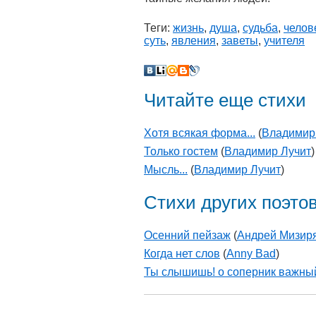
Теги:
жизнь
,
душа
,
судьба
,
челов
суть
,
явления
,
заветы
,
учителя
Читайте еще стихи
Хотя всякая форма...
(
Владимир
Только гостем
(
Владимир Лучит
)
Мысль...
(
Владимир Лучит
)
Стихи других поэто
Осенний пейзаж
(
Андрей Мизир
Когда нет слов
(
Anny Bad
)
Ты слышишь! о соперник важны