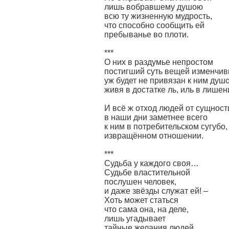
лишь вобравшему душою
всю ту жизненную мудрость,
что способно сообщить ей
пребыванье во плоти.
***
О них в раздумье непростом
постигший суть вещей изменчи
уж будет не привязан к ним душо
живя в достатке ль, иль в лише
И всё ж отход людей от сущност
в наши дни заметнее всего
к ним в потребительском сугубо,
извращённом отношении.
***
Судьба у каждого своя…
Судьбе властительной
послушен человек,
и даже звёзды служат ей! –
Хоть может статься
что сама она, на деле,
лишь угадывает
тайные желания людей.