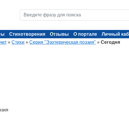
ты
Стихотворения
Отзывы
О портале
Личный каб
чит
»
Стихи
»
Серия "Эзотерическая поэзия"
»
Сегодня
эзия