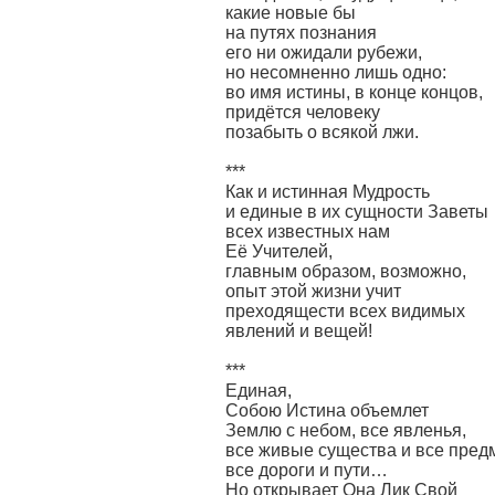
какие новые бы
на путях познания
его ни ожидали рубежи,
но несомненно лишь одно:
во имя истины, в конце концов,
придётся человеку
позабыть о всякой лжи.
***
Как и истинная Мудрость
и единые в их сущности Заветы
всех известных нам
Её Учителей,
главным образом, возможно,
опыт этой жизни учит
преходящести всех видимых
явлений и вещей!
***
Единая,
Собою Истина объемлет
Землю с небом, все явленья,
все живые существа и все пред
все дороги и пути…
Но открывает Она Лик Свой