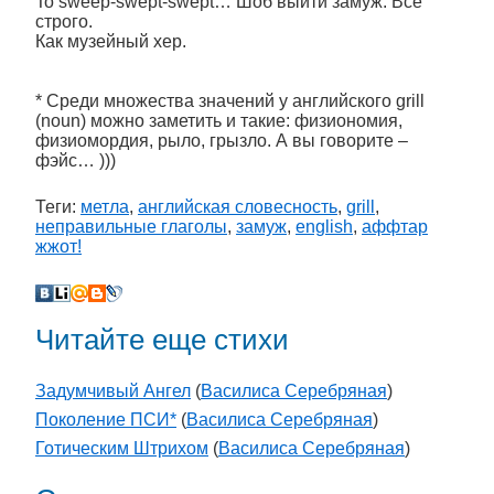
To sweep-swept-swept… Шоб выйти замуж. Всё
строго.
Как музейный хер.
* Среди множества значений у английского grill
(noun) можно заметить и такие: физиономия,
физиомордия, рыло, грызло. А вы говорите –
фэйс… )))
Теги:
метла
,
английская словесность
,
grill
,
неправильные глаголы
,
замуж
,
english
,
аффтар
жжот!
Читайте еще стихи
Задумчивый Ангел
(
Василиса Серебряная
)
Поколение ПСИ*
(
Василиса Серебряная
)
Готическим Штрихом
(
Василиса Серебряная
)