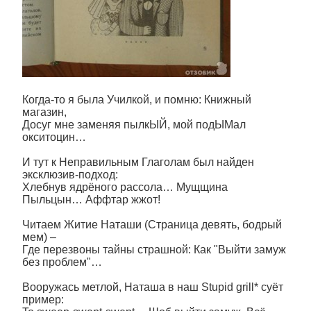
Когда-то я была Училкой, и помню: Книжный
магазин,
Досуг мне заменяя пылкЫЙ, мой подЫМал
окситоцин…
И тут к Неправильным Глаголам был найден
эксклюзив-подход:
Хлебнув ядрёного рассола… Мущщина
Пыльцын… Аффтар жжот!
Читаем Житие Наташи (Страница девять, бодрый
мем) –
Где перезвоны тайны страшной: Как "Выйти замуж
без проблем"…
Вооружась метлой, Наташа в наш Stupid grill* суёт
пример: