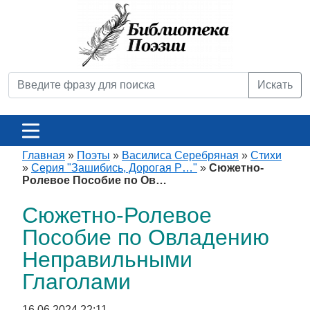
Искать
Главная
»
Поэты
»
Василиса Серебряная
»
Стихи
»
Серия "Зашибись, Дорогая Р…"
»
Сюжетно-
Ролевое Пособие по Ов…
Сюжетно-Ролевое
Пособие по Овладению
Неправильными
Глаголами
16.06.2024 22:11