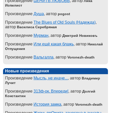
Произведение
ЦЕНИТЬ ЛЮБОВЬ
, автор
Лика
Испилист
Произведение
Душа
, автор
pogost
Произведение
The Blues of Old Souls (Надежда)
,
автор
Василиса Серебряная
Произведение
Мурман
, автор
Дмитрий Новиковъ
Произведение
Или ещё какая блажь
, автор
Николай
Отпущения
Произведение
Вальгалла
, автор
Voronezh-death
Новые произведения
Произведение
Мысль, не иначе...
, автор
Владимир
Лучит
Произведение
313ф-ок. Впереди!
, автор
Долгий
Константин
Произведение
История замка
, автор
Voronezh-death
Произведение
Жизнь прОжита, занесена в анналы
,