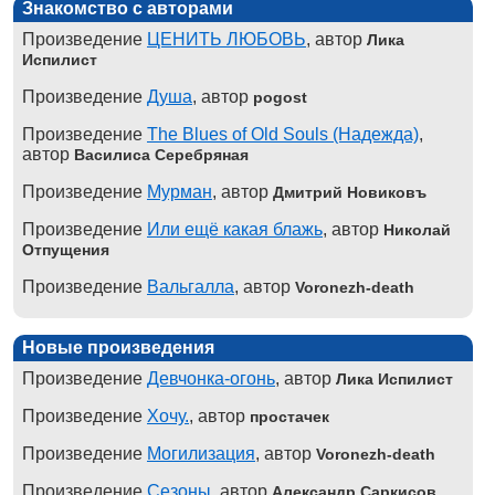
Знакомство с авторами
Произведение
ЦЕНИТЬ ЛЮБОВЬ
, автор
Лика
Испилист
Произведение
Душа
, автор
pogost
Произведение
The Blues of Old Souls (Надежда)
,
автор
Василиса Серебряная
Произведение
Мурман
, автор
Дмитрий Новиковъ
Произведение
Или ещё какая блажь
, автор
Николай
Отпущения
Произведение
Вальгалла
, автор
Voronezh-death
Новые произведения
Произведение
Девчонка-огонь
, автор
Лика Испилист
Произведение
Хочу.
, автор
простачек
Произведение
Могилизация
, автор
Voronezh-death
Произведение
Сезоны
, автор
Александр Саркисов