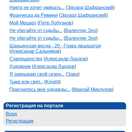
Никто не хочет умирать...
(
Эдуард Шафранский
)
Франческа да Римини
(
Эдуард Шафранский
)
Мой Моцарт
(
Петр Лобузнов
)
Не убегайте от судьбы...
(
Валентин Эхо
)
Не убегайте от судьбы...
(
Валентин Эхо
)
Шарьинская весна - 20 - Глава двадцатая
(
Александр Сальников
)
Совершенство
(
Александр Ландов
)
Художник
(
Александр Ландов
)
Я закрываю свой сезон...
(
Завр
)
Тьма или свет...
(
Knight
)
Приснилось мне однажды...
(
Маклай Миклухов
)
Регистрация на портале
Вход
Регистрация