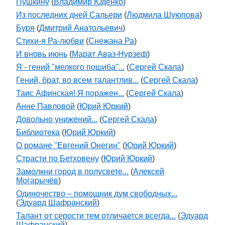
Пушкину
(
Владимир Юденко
)
Из последних дней Сальери
(
Людмила Шуюпова
)
Буря
(
Дмитрий Анатольевич
)
Стихи-я Ра-любви
(
Снежана Ра
)
И вновь июнь
(
Марат Аваз-Нурзеф
)
Я - гений "мелкого пошиба"...
(
Сергей Скала
)
Гений, брат, во всем талантлив...
(
Сергей Скала
)
Таис Афинская! Я поражен...
(
Сергей Скала
)
Анне Павловой
(
Юрий Юркий
)
Довольно унижений...
(
Сергей Скала
)
Библиотека
(
Юрий Юркий
)
О романе "Евгений Онегин"
(
Юрий Юркий
)
Страсти по Бетховену
(
Юрий Юркий
)
Замолкни город в полусвете...
(
Алексей
Могарычёв
)
Одиночество – помощник дум свободных...
(
Эдуард Шафранский
)
Талант от серости тем отличается всегда...
(
Эдуард
Шафранский
)