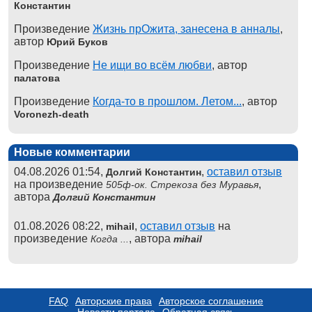
Константин
Произведение
Жизнь прОжита, занесена в анналы
,
автор
Юрий Буков
Произведение
Не ищи во всём любви
, автор
палатова
Произведение
Когда-то в прошлом. Летом...
, автор
Voronezh-death
Новые комментарии
04.08.2026 01:54,
,
оставил отзыв
Долгий Константин
на произведение
,
505ф-ок. Стрекоза без Муравья
автора
Долгий Константин
01.08.2026 08:22,
,
оставил отзыв
на
mihail
произведение
, автора
Когда ...
mihail
FAQ
Авторские права
Авторское соглашение
Новости портала
Обратная связь