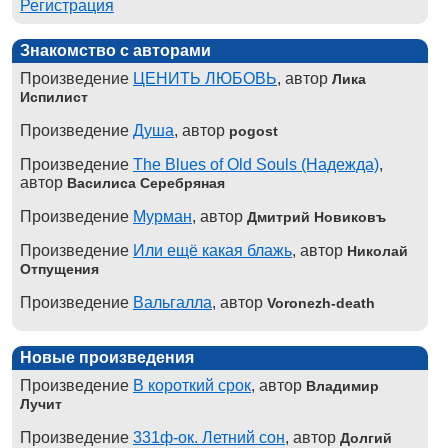
Регистрация
Знакомство с авторами
Произведение
ЦЕНИТЬ ЛЮБОВЬ
, автор
Лика
Испилист
Произведение
Душа
, автор
pogost
Произведение
The Blues of Old Souls (Надежда)
,
автор
Василиса Серебряная
Произведение
Мурман
, автор
Дмитрий Новиковъ
Произведение
Или ещё какая блажь
, автор
Николай
Отпущения
Произведение
Вальгалла
, автор
Voronezh-death
Новые произведения
Произведение
В короткий срок
, автор
Владимир
Лучит
Произведение
331ф-ок. Летний сон
, автор
Долгий