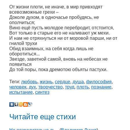
От жизни плоти, не иначе, в мир привходят
всевозможные грехи –
Доколе духом, в одночасье пробудясь, не
ополчиться;
Вино ещё пусть молодое перебродит, отстоится,
Вот только в старые его не наливают уж мехи.
И нам не отряхнуться ни от моровой парши, ни от
гнилой трухи
Обид взаимных, на себя когда лишь не
оборотиться...
Звезде, заветной самой, вновь на небесах не
появиться
До той поры, пока дремотою объяты пастухи.
Теги:
любовь
,
жизнь
,
сердце
,
душа
,
философия
,
человек
,
дух
,
творчество
,
труд
,
плоть
,
познание
,
испытание
,
синтез
Читайте еще стихи