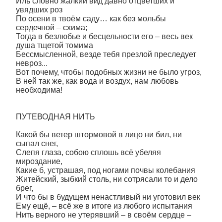
Иль словно жалкий вид давно отцветших и
увядших роз
По осени в твоём саду… как без мольбы
сердечной – схима;
Тогда в безлюбье и бесцельности его – весь век
душа тщетой томима
Бессмысленной, везде тебя презлой преследует
невроз...
Вот почему, чтобы подобных жизни не было угроз,
В ней так же, как вода и воздух, нам любовь
необходима!
ПУТЕВОДНАЯ НИТЬ
Какой бы ветер штормовой в лицо ни бил, ни
сыпал снег,
Слепя глаза, собою сплошь всё убеляя
мироздание,
Какие б, устрашая, под ногами почвы колебания
Житейский, зыбкий столь, ни сотрясали то и дело
брег,
И что бы в будущем ненастливый ни уготовил век
Ему ещё, – всё же в итоге из любого испытания
Нить верного не утерявший – в своём сердце –