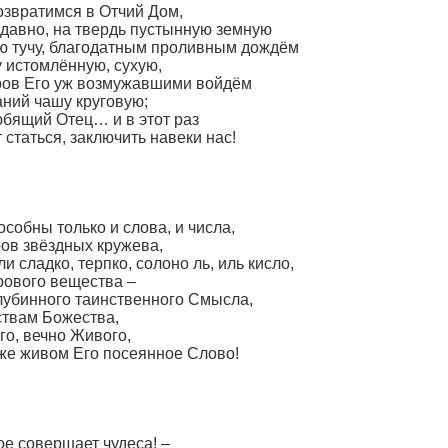
возвратимся в Отчий Дом,
 давно, на твердь пустынную земную
ую тучу, благодатным проливным дождём
у истомлённую, сухую,
ров Его уж возмужавшими войдём
аний чашу круговую;
любящий Отец… и в этот раз
статься, заключить навеки нас!
собны только и слова, и числа,
ров звёздных кружева,
ли сладко, терпко, солоно ль, иль кисло,
рового вещества –
глубинного таинственного Смысла,
ствам Божества,
го, вечно Живого,
 же живом Его посеянное Слово!
е совершает чудеса! –