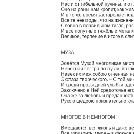
Нас и от гибельной пучины, и от 
Оно на раны нам кропит, как жи
И в то же время застарелые нед
Все те невзгоды, что на жизнен
Словно в плавильном тигле, ра
И все попутные тяжёлые металл
Великое, терпение в итоге в сли
МУЗА
Зовётся Музой многоликая мист
Небесная сестра поэту ли, возл
Навек их меж собою огненная н
Экстаза творческого. – С той ми
И среди прозы дней улыбки вдо
Заключено в Ней средоточье его 
Она же за любовь и преданность
Рукою щедрою признательно клад
МНОГОЕ В НЕМНОГОМ
Вмещаются вся жизнь и даже ве
Все горизонты мира – в фокусе