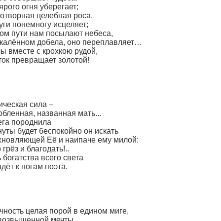
ярого огня уберегает;
вотворная целебная роса,
уги понемногу исцеляет;
ном пути нам посылают небеса,
скалённом добела, оно переплавляет…
ы вместе с крохкою рудой,
ток превращает золотой!
ическая сила –
юбленная, названная мать...
ега породнила
нуты будет беспокойно он искать
хновляющей Её и наипаче ему милой:
грёз и благодать!..
 богатства всего света
ёт к ногам поэта.
чность целая порой в едином миге,
 возвышенной мечты,