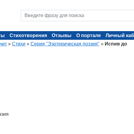
ты
Стихотворения
Отзывы
О портале
Личный каб
чит
»
Стихи
»
Серия "Эзотерическая поэзия"
»
Испив до
эзия