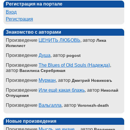
Регистрация на портале
Вход
Регистрация
Знакомство с авторами
Произведение
ЦЕНИТЬ ЛЮБОВЬ
, автор
Лика
Испилист
Произведение
Душа
, автор
pogost
Произведение
The Blues of Old Souls (Надежда)
,
автор
Василиса Серебряная
Произведение
Мурман
, автор
Дмитрий Новиковъ
Произведение
Или ещё какая блажь
, автор
Николай
Отпущения
Произведение
Вальгалла
, автор
Voronezh-death
Новые произведения
Произведение
Мысль, не иначе...
, автор
Владимир