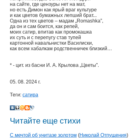
на сайте, где цензуры нет на мат,
но есть Димон как ярый враг культуре
и как цветов бумажных лепший брат...
Одна из тех цветов – мадам „Romashka”,
да он и сам боится, как репей,
моих сатир, впитав как промокашка
их суть и с перепугу став тупей
картонной навальнистки Василиски,
как всем хабалкам родственничек близкий…
* - цит. из басни И. А. Крылова „Цветы”.
05. 08. 2024 г.
Теги:
сатира
Читайте еще стихи
С мечтой об унитазе золотом
(
Николай Отпущения
)