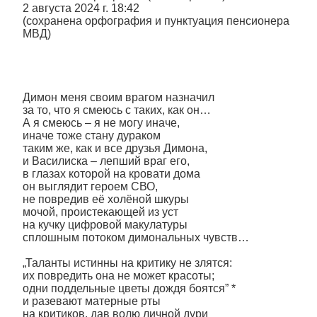
2 августа 2024 г. 18:42
(сохранена орфография и пунктуация пенсионера
МВД)
Димон меня своим врагом назначил
за то, что я смеюсь с таких, как он…
А я смеюсь – я не могу иначе,
иначе тоже стану дураком
таким же, как и все друзья Димона,
и Василиска – лепший враг его,
в глазах которой на кровати дома
он выглядит героем СВО,
не повредив её холёной шкуры
мочой, проистекающей из уст
на кучку цифровой макулатуры
сплошным потоком димональных чувств…
„Таланты истинны на критику не злятся:
их повредить она не может красоты;
одни поддельные цветы дождя боятся” *
и разевают матерные рты
на критиков, дав волю личной дури