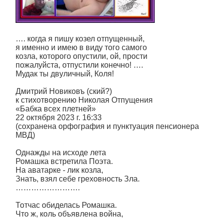
…. когда я пишу козел отпущенный,
я именно и имею в виду того самого
козла, которого опустили, ой, прости
пожалуйста, отпустили конечно! ….
Мудак ты двуличный, Коля!
Дмитрий Новиковъ (ский?)
к стихотворению Николая Отпущения
«Бабка всех плетней»
22 октября 2023 г. 16:33
(сохранена орфография и пунктуация пенсионера
МВД)
Однажды на исходе лета
Ромашка встретила Поэта.
На аватарке - лик козла,
Знать, взял себе греховность Зла.
…………………….
Тотчас обиделась Ромашка.
Что ж, коль объявлена война,