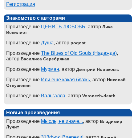
Регистрация
Знакомство с авторами
Произведение
ЦЕНИТЬ ЛЮБОВЬ
, автор
Лика
Испилист
Произведение
Душа
, автор
pogost
Произведение
The Blues of Old Souls (Надежда)
,
автор
Василиса Серебряная
Произведение
Мурман
, автор
Дмитрий Новиковъ
Произведение
Или ещё какая блажь
, автор
Николай
Отпущения
Произведение
Вальгалла
, автор
Voronezh-death
Новые произведения
Произведение
Мысль, не иначе...
, автор
Владимир
Лучит
Произведение
313ф-ок. Впереди!
, автор
Долгий