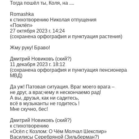
Тогда пошёл ты, Коля, на ....
Romashka
к стихотворению Николая отпущения
«Поклёп»
27 октября 2023 г. 14:24
(сохранена орфография и пунктуация растения)
Жму руку! Браво!
Дмитрий Новиковъ (ский?)
11 декабря 2023 г. 18:12
(сохранена орфография и пунктуация пенсионера
МВД)
Да уж! Патовая ситуация. Враг моего врага –
не друг, а враг,чему я нескончаемо рад!
А вы, друзья, как ни садитесь,
всё в музыканты не годитесь !
Мне скучно, бес!
Дмитрий Новиковъ (ский?)
к стихотворению
«Осёл с Козлом: О Чём Молчал Шекспир»
Василисы Серебряной (Зильберман?)