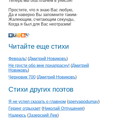
Теперь мы оба плачем в унисон!
Простите, что я знаю Вас любую,
Да и наверно Вы запомните таким-
Жалеющим, считающим секунды,
Когда я был для Вас неотразим!
Читайте еще стихи
Февраль!
(
Дмитрий Новиковъ
)
Не грусти обо мне понапрасну!
(
Дмитрий
Новиковъ
)
Черновик 700
(
Дмитрий Новиковъ
)
Стихи других поэтов
Я не успел сказать о главном
(
spervapodumay
)
Геринг отдыхает
(
Николай Отпущения
)
Надеюсь
(
Зазерский Лев
)