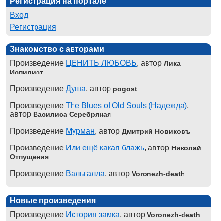
Регистрация на портале
Вход
Регистрация
Знакомство с авторами
Произведение
ЦЕНИТЬ ЛЮБОВЬ
, автор
Лика
Испилист
Произведение
Душа
, автор
pogost
Произведение
The Blues of Old Souls (Надежда)
,
автор
Василиса Серебряная
Произведение
Мурман
, автор
Дмитрий Новиковъ
Произведение
Или ещё какая блажь
, автор
Николай
Отпущения
Произведение
Вальгалла
, автор
Voronezh-death
Новые произведения
Произведение
История замка
, автор
Voronezh-death