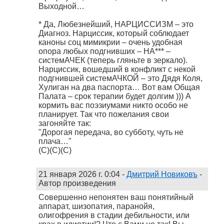
Выходной…
* Да, Любезнейший, НАРЦИССИЗМ – это
Диагноз. Нарциссик, который соблюдает
каноны соц мимикрии – очень удобная
опора любых подгнивших – НА*** –
системАЧЕК (теперь гляньте в зеркало).
Нарциссик, вошедший в конфликт с некой
подгнившей системАЧКОЙ – это Дядя Коля,
Хулиган на два паспорта… Вот вам Общая
Палата – срок терапии будет долгим ))) А
кормить вас поэзиумами никто особо не
планирует. Так что пожелания свои
загоняйте так:
"Дорогая передача, во субботу, чуть не
плача…"
(С)(С)(С)
21 января 2026 г. 0:04
-
Дмитрий Новиковъ
-
Автор произведения
Совершенно непонятен ваш понятийный
аппарат, шизопатия, паранойя,
олигофрения в стадии дебильности, или