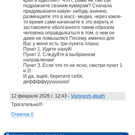
крах в идиотии!? Что с Вами не так! Вы
подражаете своиим кумирам? Сначала
придумываете какую- нибудь ахинею,
размещаете это в масс- медиа, через какое-
то время сами начинаете в это верить и
заставояете оболганного таким образом
человека оправдываться в том, о чем он
даже не помышлял! Посему, именно для
Вас у меня есть три пункта плана:
Пункт 1. Идите нахуй!
Пункт 2. Следуйте в выбранном
направлении!
Пункт 3. Если что-то не ясно, смотри пункт 1
и 2!
И да, эщёё, берегите себя,
деффффууушшшка!
12 февраля 2026 г. 12:43
-
Voronezh-death
Трогательно!!!
Ответов 0