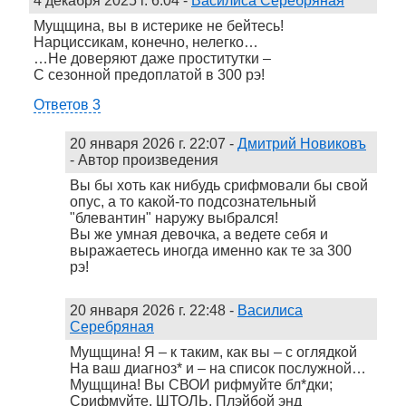
4 декабря 2025 г. 6:04
-
Василиса Серебряная
Мущщина, вы в истерике не бейтесь!
Нарциссикам, конечно, нелегко…
…Не доверяют даже проститутки –
С сезонной предоплатой в 300 рэ!
Ответов 3
20 января 2026 г. 22:07
-
Дмитрий Новиковъ
- Автор произведения
Вы бы хоть как нибудь срифмовали бы свой
опус, а то какой-то подсознательный
"блевантин" наружу выбрался!
Вы же умная девочка, а ведете себя и
выражаетесь иногда именно как те за 300
рэ!
20 января 2026 г. 22:48
-
Василиса
Серебряная
Мущщина! Я – к таким, как вы – с оглядкой
На ваш диагноз* и – на список послужной…
Мущщина! Вы СВОИ рифмуйте бл*дки;
Срифмуйте, ШТОЛЬ, Плэйбой энд