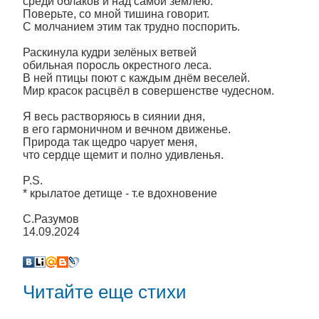
среди облаков и над самой землёю.
Поверьте, со мной тишина говорит.
С молчанием этим так трудно поспорить.
Раскинула кудри зелёных ветвей
обильная поросль окрестного леса.
В ней птицы поют с каждым днём веселей.
Мир красок расцвёл в совершенстве чудесном.
Я весь растворяюсь в сиянии дня,
в его гармоничном и вечном движенье.
Природа так щедро чарует меня,
что сердце щемит и полно удивленья.
P.S.
* крылатое детище - т.е вдохновение
С.Разумов
14.09.2024
Читайте еще стихи