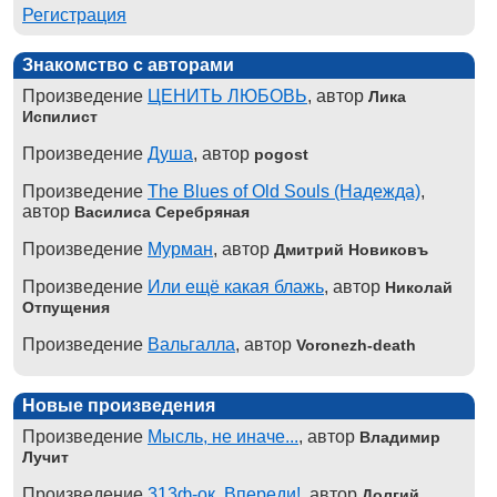
Регистрация
Знакомство с авторами
Произведение
ЦЕНИТЬ ЛЮБОВЬ
, автор
Лика
Испилист
Произведение
Душа
, автор
pogost
Произведение
The Blues of Old Souls (Надежда)
,
автор
Василиса Серебряная
Произведение
Мурман
, автор
Дмитрий Новиковъ
Произведение
Или ещё какая блажь
, автор
Николай
Отпущения
Произведение
Вальгалла
, автор
Voronezh-death
Новые произведения
Произведение
Мысль, не иначе...
, автор
Владимир
Лучит
Произведение
313ф-ок. Впереди!
, автор
Долгий