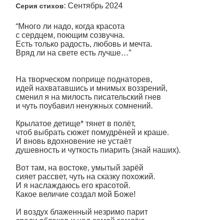
: Сентябрь 2024
Серия стихов
“Много ли надо, когда красота
с сердцем, поющим созвучна.
Есть только радость, любовь и мечта.
Вряд ли на свете есть лучше…”
На творческом поприще поднаторев,
идей нахватавшись и мнимых воззрений,
сменил я на милость писательский гнев
и чуть поубавил ненужных сомнений.
Крылатое детище* тянет в полёт,
чтоб выбрать сюжет помудрёней и краше.
И вновь вдохновение не устаёт
душевность и чуткость пиарить (знай наших).
Вот там, на востоке, умытый зарёй
сияет рассвет, чуть на сказку похожий.
И я наслаждаюсь его красотой.
Какое величие создал мой Боже!
И воздух блаженный незримо парит