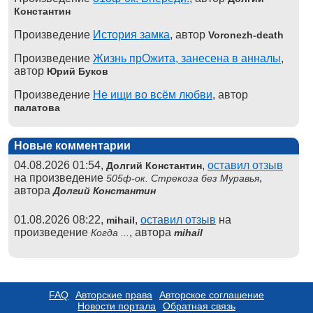
Константин
Произведение
История замка
, автор
Voronezh-death
Произведение
Жизнь прОжита, занесена в анналы
,
автор
Юрий Буков
Произведение
Не ищи во всём любви
, автор
палатова
Новые комментарии
04.08.2026 01:54,
,
оставил отзыв
Долгий Константин
на произведение
,
505ф-ок. Стрекоза без Муравья
автора
Долгий Константин
01.08.2026 08:22,
,
оставил отзыв
на
mihail
произведение
, автора
Когда ...
mihail
FAQ
Авторские права
Авторское соглашение
Новости портала
Обратная связь