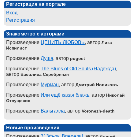
Регистрация на портале
Вход
Регистрация
Знакомство с авторами
Произведение
ЦЕНИТЬ ЛЮБОВЬ
, автор
Лика
Испилист
Произведение
Душа
, автор
pogost
Произведение
The Blues of Old Souls (Надежда)
,
автор
Василиса Серебряная
Произведение
Мурман
, автор
Дмитрий Новиковъ
Произведение
Или ещё какая блажь
, автор
Николай
Отпущения
Произведение
Вальгалла
, автор
Voronezh-death
Новые произведения
Произведение
313ф-ок. Впереди!
, автор
Долгий