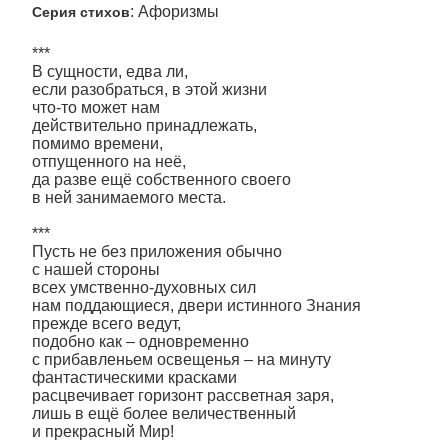
: Афоризмы
Серия стихов
***
В сущности, едва ли,
если разобраться, в этой жизни
что-то может нам
действительно принадлежать,
помимо времени,
отпущенного на неё,
да разве ещё собственного своего
в ней занимаемого места.
***
Пусть не без приложения обычно
с нашей стороны
всех умственно-духовных сил
нам поддающиеся, двери истинного Знания
прежде всего ведут,
подобно как – одновременно
с прибавленьем освещенья – на минуту
фантастическими красками
расцвечивает горизонт рассветная заря,
лишь в ещё более величественный
и прекрасный Мир!