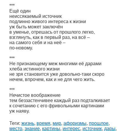
***
Ещё один
неиссякаемый источник
подлинно живого интереса к жизни
уж быть может заключён
в уменье, отрешась от прошлого легко,
взглянуть, как в первый раз, на всё –
на самого себя и на неё –
по-новому.
***
Не признающему меж многими её дарами
хлеба истинного жизни
не зря становится уже довольно-таки скоро
нечем, впрочем, как и не для чего жить.
***
Нечистое воображение
тем беззастенчивее каждый раз подталкивает
к сочетанию с его фривольными картинами
уж наяву.
Теги:
жизнь
,
время
,
мир
,
афоризмы
,
прошлое
,
место
,
знание
,
картины
,
интерес
,
источник
,
дары
,