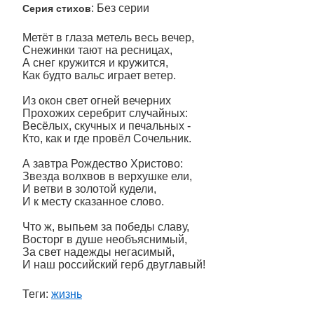
: Без серии
Серия стихов
Метёт в глаза метель весь вечер,
Снежинки тают на ресницах,
А снег кружится и кружится,
Как будто вальс играет ветер.
Из окон свет огней вечерних
Прохожих серебрит случайных:
Весёлых, скучных и печальных -
Кто, как и где провёл Сочельник.
А завтра Рождество Христово:
Звезда волхвов в верхушке ели,
И ветви в золотой кудели,
И к месту сказанное слово.
Что ж, выпьем за победы славу,
Восторг в душе необъяснимый,
За свет надежды негасимый,
И наш российский герб двуглавый!
Теги:
жизнь