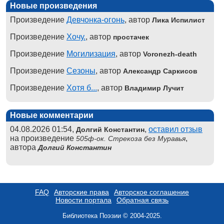
Новые произведения
Произведение
Девчонка-огонь
, автор
Лика Испилист
Произведение
Хочу.
, автор
простачек
Произведение
Могилизация
, автор
Voronezh-death
Произведение
Сезоны
, автор
Александр Саркисов
Произведение
Хотя б...
, автор
Владимир Лучит
Новые комментарии
04.08.2026 01:54,
,
оставил отзыв
Долгий Константин
на произведение
,
505ф-ок. Стрекоза без Муравья
автора
Долгий Константин
FAQ
Авторские права
Авторское соглашение
Новости портала
Обратная связь
Библиотека Поэзии © 2004-2025.