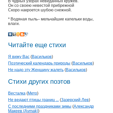
В чудных узорах невиданных кружев.
Он со своею невестой прибрежной
Скоро накроется шубою снежной.
* Водяная пыль– мельчайшие капельки воды,
влаги.
Читайте еще стихи
Я вижу Вас
(
Васильков
)
Поэтический календарь природы
(
Васильков
)
Не надо эту Женщину жалеть
(
Васильков
)
Стихи других поэтов
Весталка
(
Мето
)
Не ведают птицы границ ...
(
Зазерский Лев
)
С последними праздниками зимы
(
Александр
Макеев (Avmak)
)