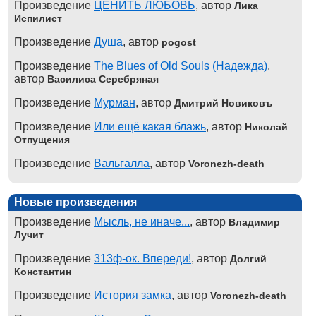
Произведение
ЦЕНИТЬ ЛЮБОВЬ
, автор
Лика
Испилист
Произведение
Душа
, автор
pogost
Произведение
The Blues of Old Souls (Надежда)
,
автор
Василиса Серебряная
Произведение
Мурман
, автор
Дмитрий Новиковъ
Произведение
Или ещё какая блажь
, автор
Николай
Отпущения
Произведение
Вальгалла
, автор
Voronezh-death
Новые произведения
Произведение
Мысль, не иначе...
, автор
Владимир
Лучит
Произведение
313ф-ок. Впереди!
, автор
Долгий
Константин
Произведение
История замка
, автор
Voronezh-death