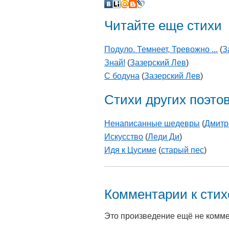
Читайте еще стихи
Подуло. Темнеет, Тревожно ...
(
З
Знай!
(
Зазерский Лев
)
С бодуна
(
Зазерский Лев
)
Стихи других поэто
Ненаписанные шедевры
(
Дмитр
Искусство
(
Леди Ди
)
Идя к Цусиме
(
старый пес
)
Комментарии к сти
Это произведение ещё не комм