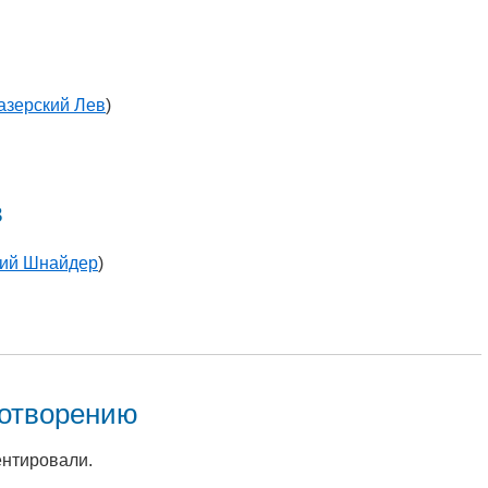
азерский Лев
)
в
ий Шнайдер
)
хотворению
ентировали.