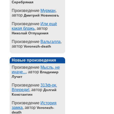
Серебряная
Произведение
Мурман
,
автор
Дмитрий Новиковъ
Произведение
Или ещё
какая блажь
, автор
Николай Отпущения
Произведение
Вальгалла
,
автор
Voronezh-death
Новые произведения
Произведение
Мысль, не
иначе...
, автор
Владимир
Лучит
Произведение
313ф-ок.
Впереди!
, автор
Долгий
Константин
Произведение
История
замка
, автор
Voronezh-
death