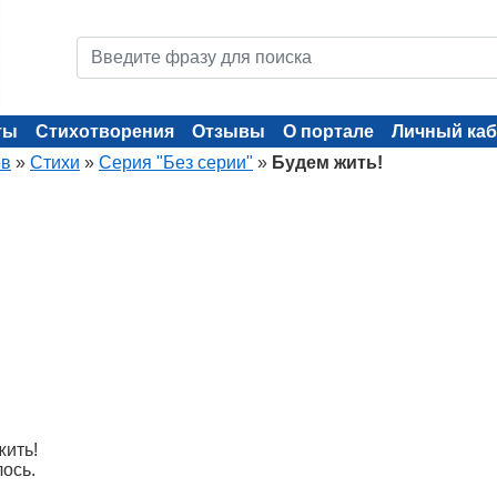
ты
Стихотворения
Отзывы
О портале
Личный каб
ев
»
Стихи
»
Серия "Без серии"
»
Будем жить!
жить!
лось.