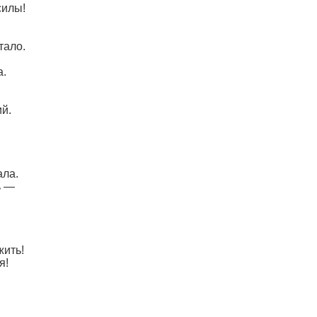
силы!
тало.
а.
ий.
ала.
ь —
жить!
я!